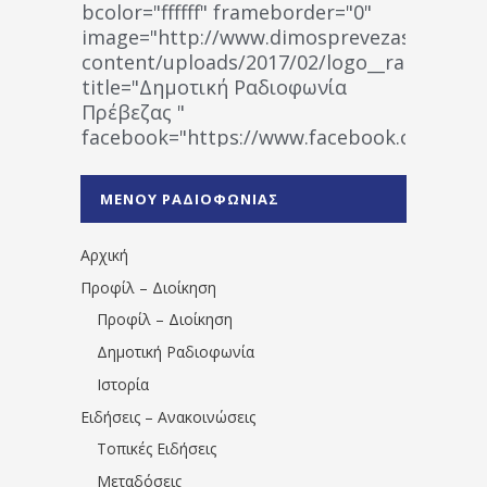
bcolor="ffffff" frameborder="0"
image="http://www.dimosprevezas.gr/wp-
content/uploads/2017/02/logo__radiofonias
title="Δημοτική Ραδιοφωνία
Πρέβεζας "
facebook="https://www.facebook.co
%CE%A1%CE%B1%CE%B4%CE%B9%CE%BF%
%CE%A0%CF%81%CE%AD%CE%B2%CE%B5%
ΜΕΝΟΥ ΡΑΔΙΟΦΩΝΙΑΣ
1531194763766854/" artist="" ]
Αρχική
Προφίλ – Διοίκηση
Προφίλ – Διοίκηση
Δημοτική Ραδιοφωνία
Ιστορία
Ειδήσεις – Ανακοινώσεις
Τοπικές Ειδήσεις
Μεταδόσεις