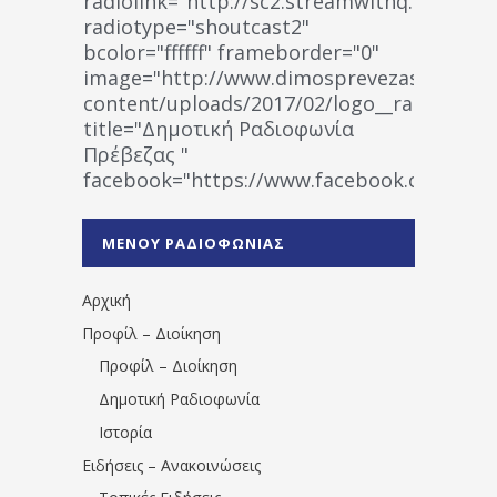
radiolink="http://sc2.streamwithq.com:802
radiotype="shoutcast2"
bcolor="ffffff" frameborder="0"
image="http://www.dimosprevezas.gr/wp-
content/uploads/2017/02/logo__radiofonias
title="Δημοτική Ραδιοφωνία
Πρέβεζας "
facebook="https://www.facebook.co
%CE%A1%CE%B1%CE%B4%CE%B9%CE%BF%
%CE%A0%CF%81%CE%AD%CE%B2%CE%B5%
ΜΕΝΟΥ ΡΑΔΙΟΦΩΝΙΑΣ
1531194763766854/" artist="" ]
Αρχική
Προφίλ – Διοίκηση
Προφίλ – Διοίκηση
Δημοτική Ραδιοφωνία
Ιστορία
Ειδήσεις – Ανακοινώσεις