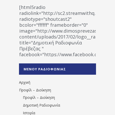
[html5radio
radiolink="http://sc2.streamwithq.com:802
radiotype="shoutcast2"
bcolor="ffffff" frameborder="0"
image="http://www.dimosprevezas.gr/wp-
content/uploads/2017/02/logo__radiofonias
title="Δημοτική Ραδιοφωνία
Πρέβεζας "
facebook="https://www.facebook.co
%CE%A1%CE%B1%CE%B4%CE%B9%CE%BF%
%CE%A0%CF%81%CE%AD%CE%B2%CE%B5%
ΜΕΝΟΥ ΡΑΔΙΟΦΩΝΙΑΣ
1531194763766854/" artist="" ]
Αρχική
Προφίλ – Διοίκηση
Προφίλ – Διοίκηση
Δημοτική Ραδιοφωνία
Ιστορία