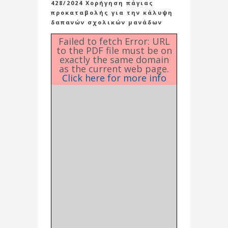
428/2024 Χορήγηση πάγιας
προκαταβολής για την κάλυψη
δαπανών σχολικών μανάδων
Failed to fetch Error: URL
to the PDF file must be on
exactly the same domain
as the current web page.
Click here for more info