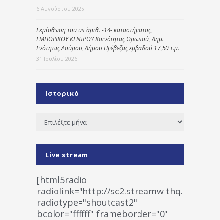
6 Αυγούστου 2026
Εκμίσθωση του υπ΄ αριθ. -14- καταστήματος,
ΕΜΠΟΡΙΚΟΥ ΚΕΝΤΡΟΥ Κοινότητας Ωρωπού, Δημ.
Ενότητας Λούρου, Δήμου Πρέβεζας εμβαδού 17,50 τ.μ.
31 Ιουλίου 2026
Ιστορικό
Ιστορικό
Live stream
[html5radio
radiolink="http://sc2.streamwithq.com:802
radiotype="shoutcast2"
bcolor="ffffff" frameborder="0"