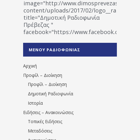
image="http://www.dimosprevezas.gr/wp-
content/uploads/2017/02/logo__radiofonias
title="Δημοτική Ραδιοφωνία
Πρέβεζας "
facebook="https://www.facebook.co
%CE%A1%CE%B1%CE%B4%CE%B9%CE%BF%
%CE%A0%CF%81%CE%AD%CE%B2%CE%B5%
ΜΕΝΟΥ ΡΑΔΙΟΦΩΝΙΑΣ
1531194763766854/" artist="" ]
Αρχική
Προφίλ – Διοίκηση
Προφίλ – Διοίκηση
Δημοτική Ραδιοφωνία
Ιστορία
Ειδήσεις – Ανακοινώσεις
Τοπικές Ειδήσεις
Μεταδόσεις