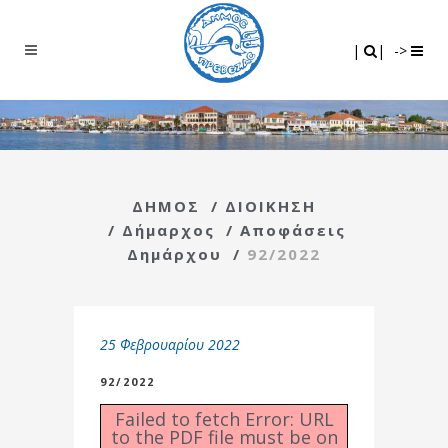
Search
|
|
|
|
->
ΔΗΜΟΣ
/
ΔΙΟΙΚΗΣΗ
/
Δήμαρχος
/
Αποφάσεις
Δημάρχου
/
92/2022
25 Φεβρουαρίου 2022
92/2022
Failed to fetch Error: URL
to the PDF file must be on