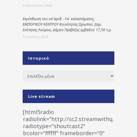
6 Αυγούστου 2026
Εκμίσθωση του υπ΄ αριθ. -14- καταστήματος,
ΕΜΠΟΡΙΚΟΥ ΚΕΝΤΡΟΥ Κοινότητας Ωρωπού, Δημ.
Ενότητας Λούρου, Δήμου Πρέβεζας εμβαδού 17,50 τ.μ.
31 Ιουλίου 2026
Ιστορικό
Ιστορικό
Live stream
[html5radio
radiolink="http://sc2.streamwithq.com:802
radiotype="shoutcast2"
bcolor="ffffff" frameborder="0"