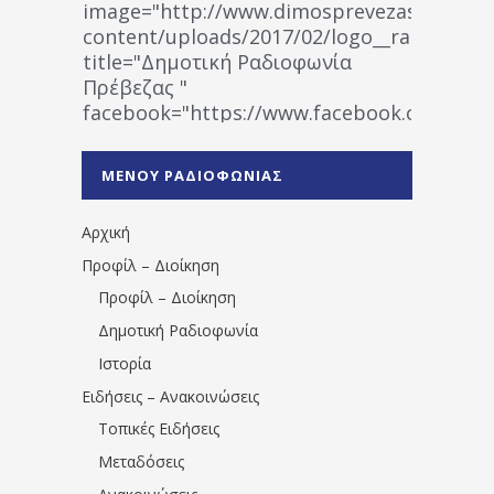
image="http://www.dimosprevezas.gr/wp-
content/uploads/2017/02/logo__radiofonias
title="Δημοτική Ραδιοφωνία
Πρέβεζας "
facebook="https://www.facebook.co
%CE%A1%CE%B1%CE%B4%CE%B9%CE%BF%
%CE%A0%CF%81%CE%AD%CE%B2%CE%B5%
ΜΕΝΟΥ ΡΑΔΙΟΦΩΝΙΑΣ
1531194763766854/" artist="" ]
Αρχική
Προφίλ – Διοίκηση
Προφίλ – Διοίκηση
Δημοτική Ραδιοφωνία
Ιστορία
Ειδήσεις – Ανακοινώσεις
Τοπικές Ειδήσεις
Μεταδόσεις