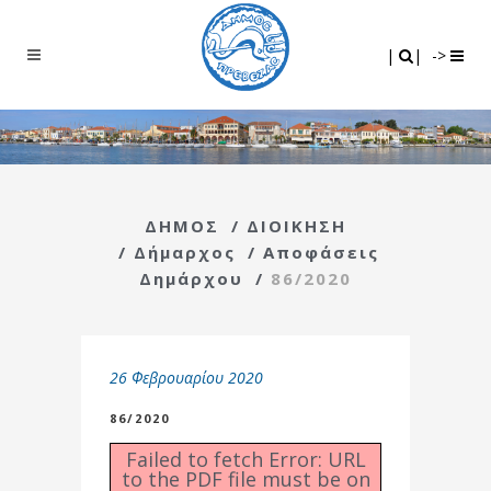
Search
|
|
|
|
->
ΔΗΜΟΣ
/
ΔΙΟΙΚΗΣΗ
/
Δήμαρχος
/
Αποφάσεις
Δημάρχου
/
86/2020
26 Φεβρουαρίου 2020
86/2020
Failed to fetch Error: URL
to the PDF file must be on