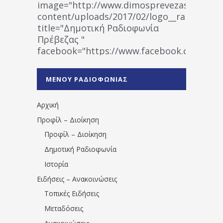
image="http://www.dimosprevezas.gr/wp-
content/uploads/2017/02/logo__radiofonias
title="Δημοτική Ραδιοφωνία
Πρέβεζας "
facebook="https://www.facebook.co
%CE%A1%CE%B1%CE%B4%CE%B9%CE%BF%
%CE%A0%CF%81%CE%AD%CE%B2%CE%B5%
ΜΕΝΟΥ ΡΑΔΙΟΦΩΝΙΑΣ
1531194763766854/" artist="" ]
Αρχική
Προφίλ – Διοίκηση
Προφίλ – Διοίκηση
Δημοτική Ραδιοφωνία
Ιστορία
Ειδήσεις – Ανακοινώσεις
Τοπικές Ειδήσεις
Μεταδόσεις