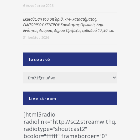
6 Αυγούστου 2026
Εκμίσθωση του υπ΄ αριθ. -14- καταστήματος,
ΕΜΠΟΡΙΚΟΥ ΚΕΝΤΡΟΥ Κοινότητας Ωρωπού, Δημ.
Ενότητας Λούρου, Δήμου Πρέβεζας εμβαδού 17,50 τ.μ.
31 Ιουλίου 2026
Ιστορικό
Ιστορικό
Live stream
[html5radio
radiolink="http://sc2.streamwithq.com:802
radiotype="shoutcast2"
bcolor="ffffff" frameborder="0"