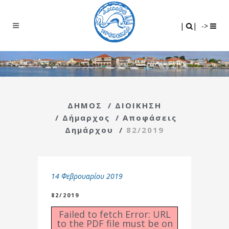
Search
|
|
|
|
->
ΔΗΜΟΣ
/
ΔΙΟΙΚΗΣΗ
/
Δήμαρχος
/
Αποφάσεις
Δημάρχου
/
82/2019
14 Φεβρουαρίου 2019
82/2019
Failed to fetch Error: URL
to the PDF file must be on