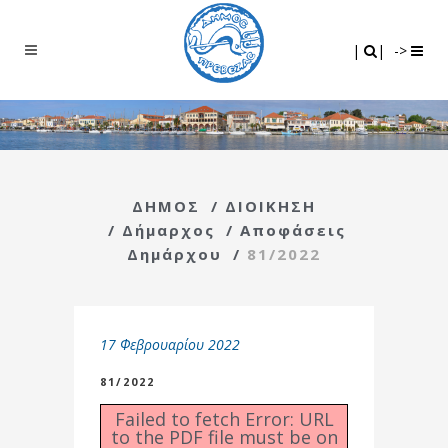
Search
|
|
|
|
->
ΔΗΜΟΣ
/
ΔΙΟΙΚΗΣΗ
/
Δήμαρχος
/
Αποφάσεις
Δημάρχου
/
81/2022
17 Φεβρουαρίου 2022
81/2022
Failed to fetch Error: URL
to the PDF file must be on