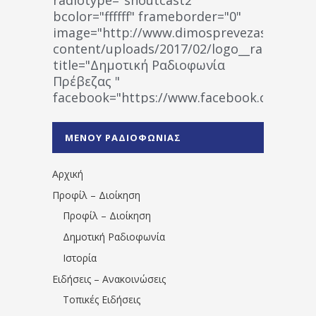
bcolor="ffffff" frameborder="0"
image="http://www.dimosprevezas.gr/wp-
content/uploads/2017/02/logo__radiofonias
title="Δημοτική Ραδιοφωνία
Πρέβεζας "
facebook="https://www.facebook.co
%CE%A1%CE%B1%CE%B4%CE%B9%CE%BF%
%CE%A0%CF%81%CE%AD%CE%B2%CE%B5%
ΜΕΝΟΥ ΡΑΔΙΟΦΩΝΙΑΣ
1531194763766854/" artist="" ]
Αρχική
Προφίλ – Διοίκηση
Προφίλ – Διοίκηση
Δημοτική Ραδιοφωνία
Ιστορία
Ειδήσεις – Ανακοινώσεις
Τοπικές Ειδήσεις