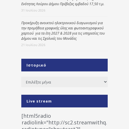
Ενότητας Λούρου Δήμου Πρέβεζας εμβαδού 17,50 τ.μ.
31 Ιουλίου 2026
Προκήρυξη ανοικτού ηλεκτρονικού διαγωνισμού για
την προμήθεια γραφικής ύλης και φωτοαντιγραφικού
χαρτιού για τα έτη 2027 & 2028 για τις υπηρεσίες του
Δήμου και τις Σχολικές του Μονάδες
21 Ιουλίου 2026
Ιστορικό
Ιστορικό
Live stream
[html5radio
radiolink="http://sc2.streamwithq.com:802
radiotype="shoutcast2"