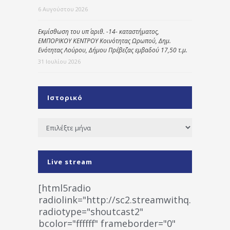
6 Αυγούστου 2026
Εκμίσθωση του υπ΄ αριθ. -14- καταστήματος,
ΕΜΠΟΡΙΚΟΥ ΚΕΝΤΡΟΥ Κοινότητας Ωρωπού, Δημ.
Ενότητας Λούρου, Δήμου Πρέβεζας εμβαδού 17,50 τ.μ.
31 Ιουλίου 2026
Ιστορικό
Ιστορικό
Live stream
[html5radio
radiolink="http://sc2.streamwithq.com:802
radiotype="shoutcast2"
bcolor="ffffff" frameborder="0"