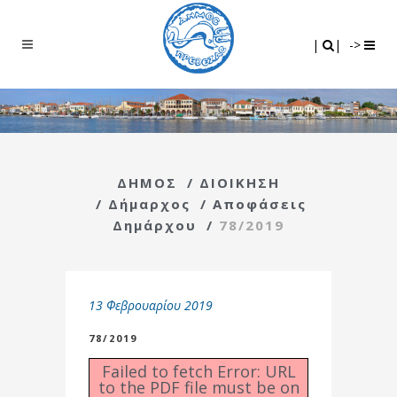
Search
|
|
|
|
->
ΔΗΜΟΣ
/
ΔΙΟΙΚΗΣΗ
/
Δήμαρχος
/
Αποφάσεις
Δημάρχου
/
78/2019
13 Φεβρουαρίου 2019
78/2019
Failed to fetch Error: URL
to the PDF file must be on