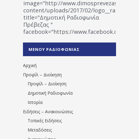
image="http://www.dimosprevezas.gr/wp-
content/uploads/2017/02/logo__radiofonias
title="Δημοτική Ραδιοφωνία
Πρέβεζας "
facebook="https://www.facebook.co
%CE%A1%CE%B1%CE%B4%CE%B9%CE%BF%
%CE%A0%CF%81%CE%AD%CE%B2%CE%B5%
ΜΕΝΟΥ ΡΑΔΙΟΦΩΝΙΑΣ
1531194763766854/" artist="" ]
Αρχική
Προφίλ – Διοίκηση
Προφίλ – Διοίκηση
Δημοτική Ραδιοφωνία
Ιστορία
Ειδήσεις – Ανακοινώσεις
Τοπικές Ειδήσεις
Μεταδόσεις