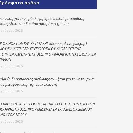
Πρόσφατα άρθρα
Κοινωνικό
παντοπωλείο
κοίνωση για την πρόσληψη προσωπικού με σύμβαση
ασίας ιδιωτικού δικαίου ορισμένου χρόνου
Kοινωνικό
φαρμακείο
υγούστου 2026
Πρόγραμμα
ΣΩΡΙΝΟΣ ΠΙΝΑΚΑΣ ΚΑΤΑΤΑΞΗΣ (Μερικής Απασχόλησης)
“Βοήθεια στο σπίτι”
ΔΟΥ/ΕΙΔΙΚΟΤΗΤΑΣ: ΥΕ ΠΡΟΣΩΠΙΚΟΥ ΚΑΘΑΡΙΟΤΗΤΑΣ
ΤΕΡΙΚΩΝ ΧΩΡΩΝ/ΥΕ ΠΡΟΣΩΠΙΚΟΥ ΚΑΘΑΡΙΟΤΗΤΑΣ ΣΧΟΛΙΚΩΝ
Κέντρο Ημερήσιας
ΝΑΔΩΝ
Φροντίδας
υγούστου 2026
Ηλικιωμένων
(Κ.Η.Φ.Η.) Πρέβεζας
κήρυξη δημοπρασίας μίσθωσης ακινήτου για τη λειτουργία
ου μεταφόρτωσης της ανακύκλωσης
υγούστου 2026
ΚΤΙΚΟ 1/2026ΕΠΙΤΡΟΠΗΣ ΓΙΑ ΤΗΝ ΚΑΤΑΡΤΙΣΗ ΤΩΝ ΠΙΝΑΚΩΝ
ΣΛΗΨΗΣ ΠΡΟΣΩΠΙΚΟΥ ΜΕΣΥΜΒΑΣΗ ΕΡΓΑΣΙΑΣ ΟΡΙΣΜΕΝΟΥ
ΝΟΥ ΣΟΧ 1/2026
υγούστου 2026