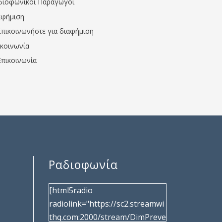
διοφωνικοί Παραγωγοί
αφήμιση
Επικοινωνήστε για διαφήμιση
ικοινωνία
Επικοινωνία
Ραδιοφωνία
[html5radio
radiolink="https://sc2.streamwi
thq.com:2000/stream/DimPreve