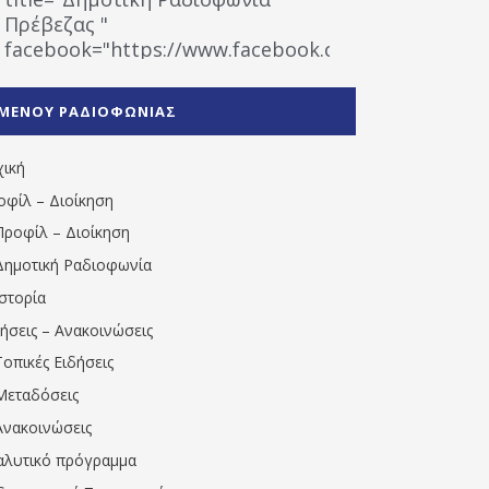
Πρέβεζας "
facebook="https://www.facebook.com/%CE%9
%CE%A1%CE%B1%CE%B4%CE%B9%CE%BF%CF%86
%CE%A0%CF%81%CE%AD%CE%B2%CE%B5%CE%B6%
ΜΕΝΟΥ ΡΑΔΙΟΦΩΝΙΑΣ
1531194763766854/" artist="" ]
χική
οφίλ – Διοίκηση
Προφίλ – Διοίκηση
Δημοτική Ραδιοφωνία
Ιστορία
δήσεις – Ανακοινώσεις
Τοπικές Ειδήσεις
Μεταδόσεις
Ανακοινώσεις
αλυτικό πρόγραμμα