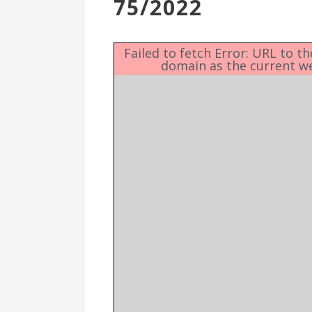
75/2022
Επιτροπή
Δημοτικές
Ενότητες
Failed to fetch Error: URL to t
domain as the current w
Αθλητικές
Υποδομές
Αθλητικές
Εκδηλώσεις