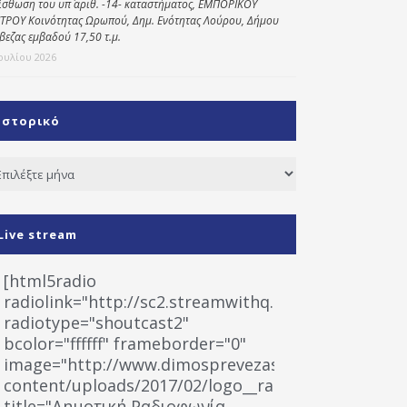
ίσθωση του υπ΄ αριθ. -14- καταστήματος, ΕΜΠΟΡΙΚΟΥ
ΤΡΟΥ Κοινότητας Ωρωπού, Δημ. Ενότητας Λούρου, Δήμου
βεζας εμβαδού 17,50 τ.μ.
Ιουλίου 2026
Ιστορικό
τορικό
Live stream
[html5radio
radiolink="http://sc2.streamwithq.com:8028/stream
radiotype="shoutcast2"
bcolor="ffffff" frameborder="0"
image="http://www.dimosprevezas.gr/wp-
content/uploads/2017/02/logo__radiofonias.jpg"
title="Δημοτική Ραδιοφωνία