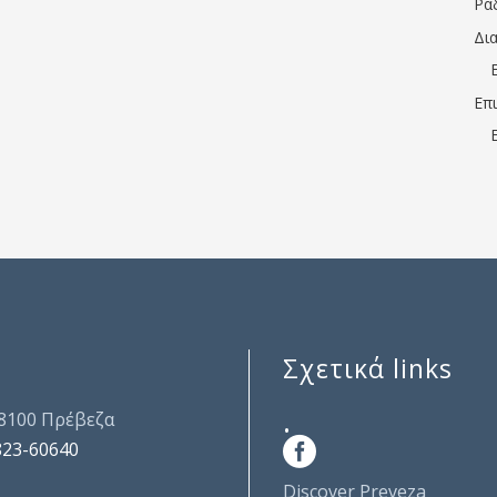
Ρα
Δι
Επ
Σχετικά links
.
48100 Πρέβεζα
823-60640
Discover Preveza