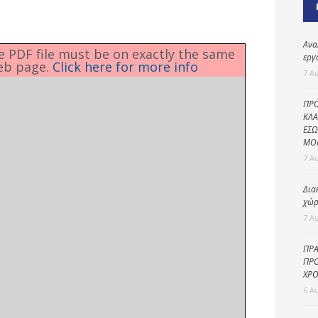
Καθαριότητα και
περιβάλλον
Δημοτική
Ανα
he PDF file must be on exactly the same
αστυνομία
εργ
eb page.
Click here for more info
7 Α
Γραφείο εσόδων
ΠΡΟ
Παιδικοί σταθμοί
ΚΛΑ
ΕΣΩ
Πολιτική
ΜΟ
προστασία
7 Α
Δια
χώρ
7 Α
ΠΡΑ
ΠΡΟ
ΧΡΟ
6 Α