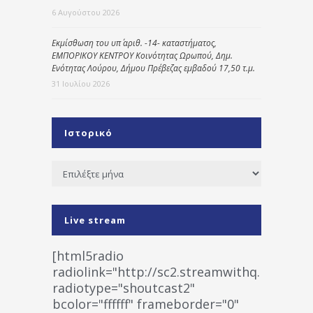
6 Αυγούστου 2026
Εκμίσθωση του υπ΄ αριθ. -14- καταστήματος,
ΕΜΠΟΡΙΚΟΥ ΚΕΝΤΡΟΥ Κοινότητας Ωρωπού, Δημ.
Ενότητας Λούρου, Δήμου Πρέβεζας εμβαδού 17,50 τ.μ.
31 Ιουλίου 2026
Ιστορικό
Ιστορικό
Live stream
[html5radio
radiolink="http://sc2.streamwithq.com:802
radiotype="shoutcast2"
bcolor="ffffff" frameborder="0"