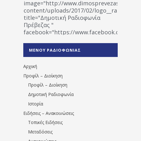
image="http://www.dimosprevezas.gr/wp-
content/uploads/2017/02/logo__radiofonias
title="Δημοτική Ραδιοφωνία
Πρέβεζας "
facebook="https://www.facebook.co
%CE%A1%CE%B1%CE%B4%CE%B9%CE%BF%
%CE%A0%CF%81%CE%AD%CE%B2%CE%B5%
ΜΕΝΟΥ ΡΑΔΙΟΦΩΝΙΑΣ
1531194763766854/" artist="" ]
Αρχική
Προφίλ – Διοίκηση
Προφίλ – Διοίκηση
Δημοτική Ραδιοφωνία
Ιστορία
Ειδήσεις – Ανακοινώσεις
Τοπικές Ειδήσεις
Μεταδόσεις