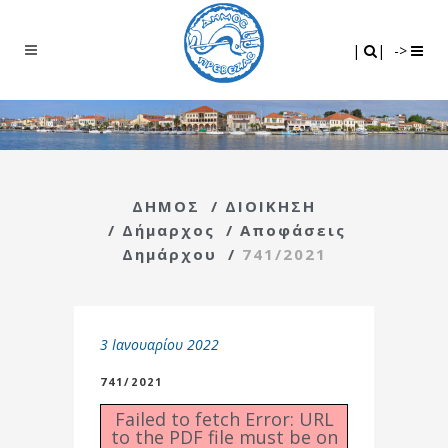
Search
|
|
|
|
->
ΔΗΜΟΣ
/
ΔΙΟΙΚΗΣΗ
/
Δήμαρχος
/
Αποφάσεις
Δημάρχου
/
741/2021
3 Ιανουαρίου 2022
741/2021
Failed to fetch Error: URL
to the PDF file must be on