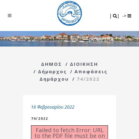
Search
|
|
|
|
->
ΔΗΜΟΣ
/
ΔΙΟΙΚΗΣΗ
/
Δήμαρχος
/
Αποφάσεις
Δημάρχου
/
74/2022
16 Φεβρουαρίου 2022
74/2022
Failed to fetch Error: URL
to the PDF file must be on