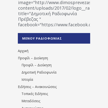
image="http://www.dimosprevezas.gr/wp-
content/uploads/2017/02/logo__radiofonias
title="Δημοτική Ραδιοφωνία
Πρέβεζας "
facebook="https://www.facebook.co
%CE%A1%CE%B1%CE%B4%CE%B9%CE%BF%
%CE%A0%CF%81%CE%AD%CE%B2%CE%B5%
ΜΕΝΟΥ ΡΑΔΙΟΦΩΝΙΑΣ
1531194763766854/" artist="" ]
Αρχική
Προφίλ – Διοίκηση
Προφίλ – Διοίκηση
Δημοτική Ραδιοφωνία
Ιστορία
Ειδήσεις – Ανακοινώσεις
Τοπικές Ειδήσεις
Μεταδόσεις