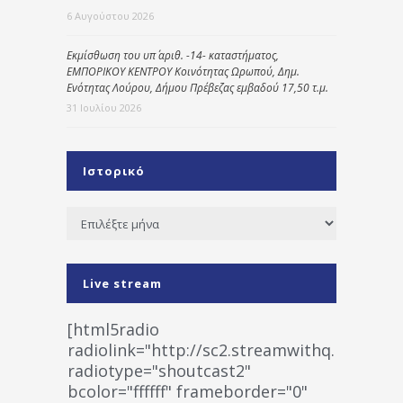
6 Αυγούστου 2026
Εκμίσθωση του υπ΄ αριθ. -14- καταστήματος,
ΕΜΠΟΡΙΚΟΥ ΚΕΝΤΡΟΥ Κοινότητας Ωρωπού, Δημ.
Ενότητας Λούρου, Δήμου Πρέβεζας εμβαδού 17,50 τ.μ.
31 Ιουλίου 2026
Ιστορικό
Ιστορικό
Live stream
[html5radio
radiolink="http://sc2.streamwithq.com:802
radiotype="shoutcast2"
bcolor="ffffff" frameborder="0"