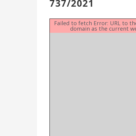
737/2021
Επιτροπή
Δημοτικές
Ενότητες
Failed to fetch Error: URL to t
domain as the current w
Αθλητικές
Υποδομές
Αθλητικές
Εκδηλώσεις