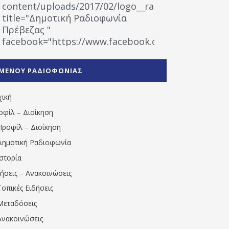
content/uploads/2017/02/logo__radiofonias.jpg"
title="Δημοτική Ραδιοφωνία
Πρέβεζας "
facebook="https://www.facebook.com/%CE%9
%CE%A1%CE%B1%CE%B4%CE%B9%CE%BF%CF%86
%CE%A0%CF%81%CE%AD%CE%B2%CE%B5%CE%B6%
ΜΕΝΟΥ ΡΑΔΙΟΦΩΝΙΑΣ
1531194763766854/" artist="" ]
χική
οφίλ – Διοίκηση
Προφίλ – Διοίκηση
Δημοτική Ραδιοφωνία
Ιστορία
δήσεις – Ανακοινώσεις
Τοπικές Ειδήσεις
Μεταδόσεις
Ανακοινώσεις