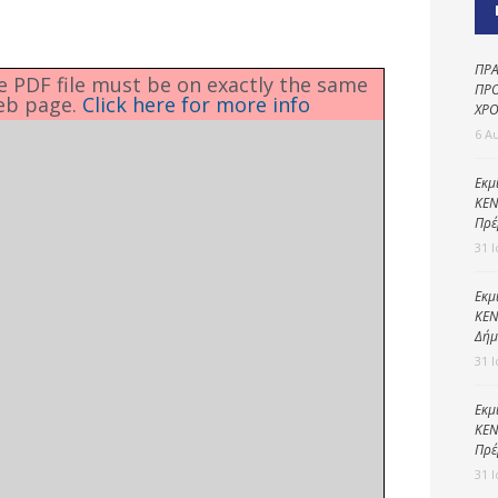
Καθαριότητα και
περιβάλλον
Δημοτική
ΠΡΑ
he PDF file must be on exactly the same
αστυνομία
ΠΡΟ
eb page.
Click here for more info
ΧΡΟ
Γραφείο εσόδων
6 Α
Παιδικοί σταθμοί
Εκμ
ΚΕΝ
Πολιτική
Πρέ
προστασία
31 
Εκμ
ΚΕΝ
Δήμ
31 
Εκμ
ΚΕΝ
Πρέ
31 