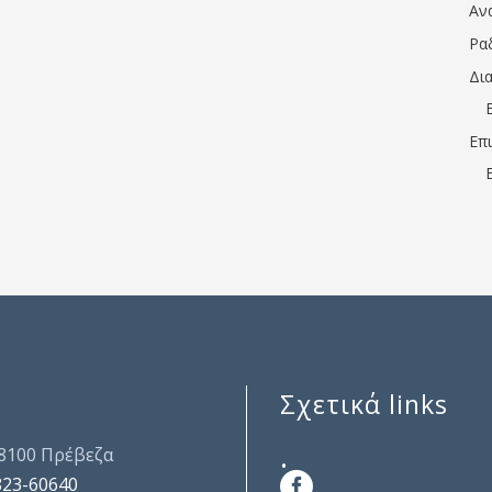
Αν
Ρα
Δι
Επ
Σχετικά links
.
48100 Πρέβεζα
823-60640