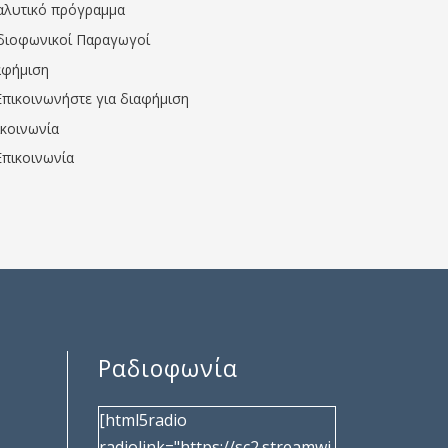
αλυτικό πρόγραμμα
διοφωνικοί Παραγωγοί
αφήμιση
Επικοινωνήστε για διαφήμιση
ικοινωνία
Επικοινωνία
Ραδιοφωνία
[html5radio
radiolink="https://sc2.streamwi