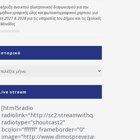
κήρυξη ανοικτού ηλεκτρονικού διαγωνισμού για την
μήθεια γραφικής ύλης και φωτοαντιγραφικού χαρτιού για
έτη 2027 & 2028 για τις υπηρεσίες του Δήμου και τις Σχολικές
 Μονάδες
Ιουλίου 2026
Ιστορικό
τορικό
Live stream
[html5radio
radiolink="http://sc2.streamwithq.com:8028/stream
radiotype="shoutcast2"
bcolor="ffffff" frameborder="0"
image="http://www.dimosprevezas.gr/wp-