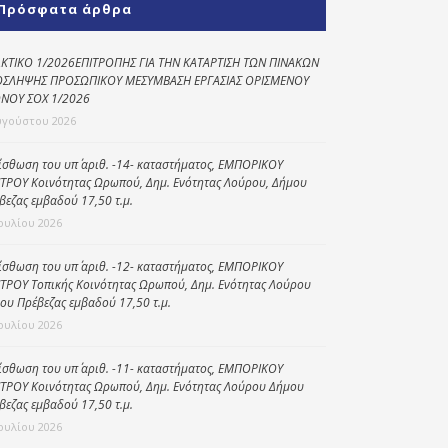
Πρόσφατα άρθρα
Κοινωνικό
παντοπωλείο
ΚΤΙΚΟ 1/2026ΕΠΙΤΡΟΠΗΣ ΓΙΑ ΤΗΝ ΚΑΤΑΡΤΙΣΗ ΤΩΝ ΠΙΝΑΚΩΝ
ΣΛΗΨΗΣ ΠΡΟΣΩΠΙΚΟΥ ΜΕΣΥΜΒΑΣΗ ΕΡΓΑΣΙΑΣ ΟΡΙΣΜΕΝΟΥ
Kοινωνικό
ΝΟΥ ΣΟΧ 1/2026
φαρμακείο
υγούστου 2026
Πρόγραμμα
“Βοήθεια στο σπίτι”
ίσθωση του υπ΄ αριθ. -14- καταστήματος, ΕΜΠΟΡΙΚΟΥ
ΤΡΟΥ Κοινότητας Ωρωπού, Δημ. Ενότητας Λούρου, Δήμου
Κέντρο Ημερήσιας
βεζας εμβαδού 17,50 τ.μ.
Φροντίδας
Ιουλίου 2026
Ηλικιωμένων
(Κ.Η.Φ.Η.) Πρέβεζας
ίσθωση του υπ΄ αριθ. -12- καταστήματος, ΕΜΠΟΡΙΚΟΥ
ΤΡΟΥ Τοπικής Κοινότητας Ωρωπού, Δημ. Ενότητας Λούρου
ου Πρέβεζας εμβαδού 17,50 τ.μ.
Ιουλίου 2026
ίσθωση του υπ΄ αριθ. -11- καταστήματος, ΕΜΠΟΡΙΚΟΥ
ΤΡΟΥ Κοινότητας Ωρωπού, Δημ. Ενότητας Λούρου Δήμου
βεζας εμβαδού 17,50 τ.μ.
Ιουλίου 2026