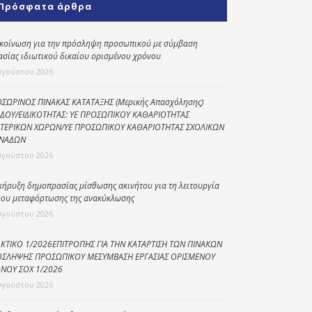
Πρόσφατα άρθρα
Κοινωνικό
παντοπωλείο
κοίνωση για την πρόσληψη προσωπικού με σύμβαση
ασίας ιδιωτικού δικαίου ορισμένου χρόνου
Kοινωνικό
φαρμακείο
υγούστου 2026
Πρόγραμμα
ΣΩΡΙΝΟΣ ΠΙΝΑΚΑΣ ΚΑΤΑΤΑΞΗΣ (Μερικής Απασχόλησης)
“Βοήθεια στο σπίτι”
ΔΟΥ/ΕΙΔΙΚΟΤΗΤΑΣ: ΥΕ ΠΡΟΣΩΠΙΚΟΥ ΚΑΘΑΡΙΟΤΗΤΑΣ
ΤΕΡΙΚΩΝ ΧΩΡΩΝ/ΥΕ ΠΡΟΣΩΠΙΚΟΥ ΚΑΘΑΡΙΟΤΗΤΑΣ ΣΧΟΛΙΚΩΝ
Κέντρο Ημερήσιας
ΝΑΔΩΝ
Φροντίδας
υγούστου 2026
Ηλικιωμένων
(Κ.Η.Φ.Η.) Πρέβεζας
κήρυξη δημοπρασίας μίσθωσης ακινήτου για τη λειτουργία
ου μεταφόρτωσης της ανακύκλωσης
υγούστου 2026
ΚΤΙΚΟ 1/2026ΕΠΙΤΡΟΠΗΣ ΓΙΑ ΤΗΝ ΚΑΤΑΡΤΙΣΗ ΤΩΝ ΠΙΝΑΚΩΝ
ΣΛΗΨΗΣ ΠΡΟΣΩΠΙΚΟΥ ΜΕΣΥΜΒΑΣΗ ΕΡΓΑΣΙΑΣ ΟΡΙΣΜΕΝΟΥ
ΝΟΥ ΣΟΧ 1/2026
υγούστου 2026