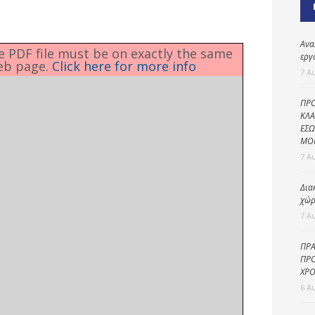
Καθαριότητα και
περιβάλλον
Δημοτική
Ανα
he PDF file must be on exactly the same
αστυνομία
εργ
eb page.
Click here for more info
7 Α
Γραφείο εσόδων
ΠΡΟ
Παιδικοί σταθμοί
ΚΛΑ
ΕΣΩ
Πολιτική
ΜΟ
προστασία
7 Α
Δια
χώρ
7 Α
ΠΡΑ
ΠΡΟ
ΧΡΟ
6 Α