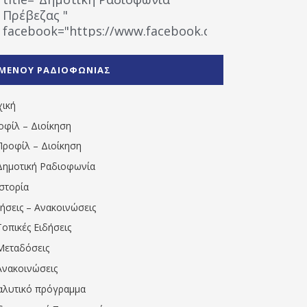
Πρέβεζας "
facebook="https://www.facebook.com/%CE%9
%CE%A1%CE%B1%CE%B4%CE%B9%CE%BF%CF%86
%CE%A0%CF%81%CE%AD%CE%B2%CE%B5%CE%B6%
ΜΕΝΟΥ ΡΑΔΙΟΦΩΝΙΑΣ
1531194763766854/" artist="" ]
χική
οφίλ – Διοίκηση
Προφίλ – Διοίκηση
Δημοτική Ραδιοφωνία
Ιστορία
δήσεις – Ανακοινώσεις
Τοπικές Ειδήσεις
Μεταδόσεις
Ανακοινώσεις
αλυτικό πρόγραμμα