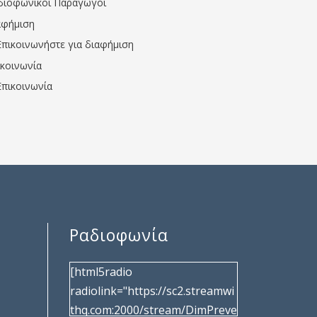
διοφωνικοί Παραγωγοί
αφήμιση
Επικοινωνήστε για διαφήμιση
ικοινωνία
Επικοινωνία
Ραδιοφωνία
[html5radio
radiolink="https://sc2.streamwi
thq.com:2000/stream/DimPreve