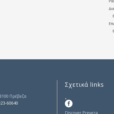
Ρα
Δι
Επ
Σχετικά links
.
48100 Πρέβεζα
823-60640
Discover Preveza