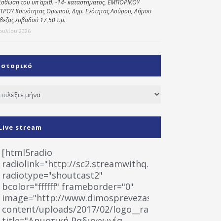
ίσθωση του υπ΄ αριθ. -14- καταστήματος, ΕΜΠΟΡΙΚΟΥ
ΤΡΟΥ Κοινότητας Ωρωπού, Δημ. Ενότητας Λούρου, Δήμου
βεζας εμβαδού 17,50 τ.μ.
Ιουλίου 2026
Ιστορικό
τορικό
Live stream
[html5radio
radiolink="http://sc2.streamwithq.com:8028/stream
radiotype="shoutcast2"
bcolor="ffffff" frameborder="0"
image="http://www.dimosprevezas.gr/wp-
content/uploads/2017/02/logo__radiofonias.jpg"
title="Δημοτική Ραδιοφωνία