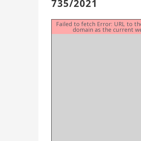
735/2021
Επιτροπή
Δημοτικές
Ενότητες
Failed to fetch Error: URL to t
domain as the current w
Αθλητικές
Υποδομές
Αθλητικές
Εκδηλώσεις