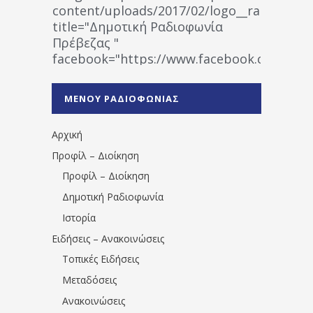
content/uploads/2017/02/logo__radiofonias
title="Δημοτική Ραδιοφωνία
Πρέβεζας "
facebook="https://www.facebook.co
%CE%A1%CE%B1%CE%B4%CE%B9%CE%BF%
%CE%A0%CF%81%CE%AD%CE%B2%CE%B5%
ΜΕΝΟΥ ΡΑΔΙΟΦΩΝΙΑΣ
1531194763766854/" artist="" ]
Αρχική
Προφίλ – Διοίκηση
Προφίλ – Διοίκηση
Δημοτική Ραδιοφωνία
Ιστορία
Ειδήσεις – Ανακοινώσεις
Τοπικές Ειδήσεις
Μεταδόσεις
Ανακοινώσεις