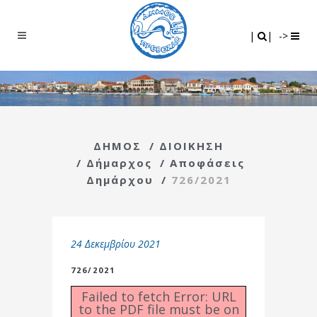
Search
|
|
|
|
->
ΔΗΜΟΣ
/
ΔΙΟΙΚΗΣΗ
/
Δήμαρχος
/
Αποφάσεις
Δημάρχου
/
726/2021
24 Δεκεμβρίου 2021
726/2021
Failed to fetch Error: URL
to the PDF file must be on