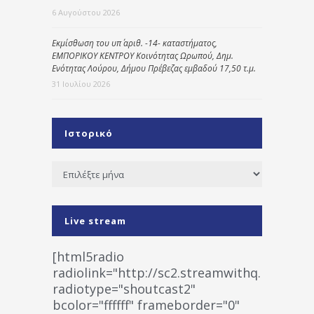
6 Αυγούστου 2026
Εκμίσθωση του υπ΄ αριθ. -14- καταστήματος,
ΕΜΠΟΡΙΚΟΥ ΚΕΝΤΡΟΥ Κοινότητας Ωρωπού, Δημ.
Ενότητας Λούρου, Δήμου Πρέβεζας εμβαδού 17,50 τ.μ.
31 Ιουλίου 2026
Ιστορικό
Ιστορικό
Live stream
[html5radio
radiolink="http://sc2.streamwithq.com:802
radiotype="shoutcast2"
bcolor="ffffff" frameborder="0"