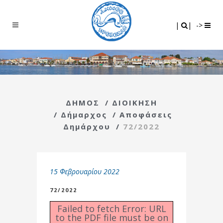
Search
|
|
|
|
->
ΔΗΜΟΣ
/
ΔΙΟΙΚΗΣΗ
/
Δήμαρχος
/
Αποφάσεις
Δημάρχου
/
72/2022
15 Φεβρουαρίου 2022
72/2022
Failed to fetch Error: URL
to the PDF file must be on