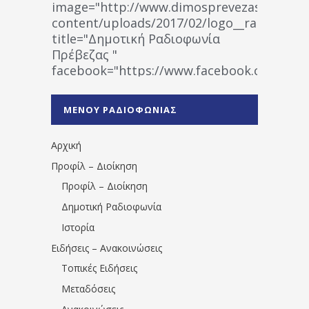
image="http://www.dimosprevezas.gr/wp-
content/uploads/2017/02/logo__radiofonias
title="Δημοτική Ραδιοφωνία
Πρέβεζας "
facebook="https://www.facebook.co
%CE%A1%CE%B1%CE%B4%CE%B9%CE%BF%
%CE%A0%CF%81%CE%AD%CE%B2%CE%B5%
ΜΕΝΟΥ ΡΑΔΙΟΦΩΝΙΑΣ
1531194763766854/" artist="" ]
Αρχική
Προφίλ – Διοίκηση
Προφίλ – Διοίκηση
Δημοτική Ραδιοφωνία
Ιστορία
Ειδήσεις – Ανακοινώσεις
Τοπικές Ειδήσεις
Μεταδόσεις