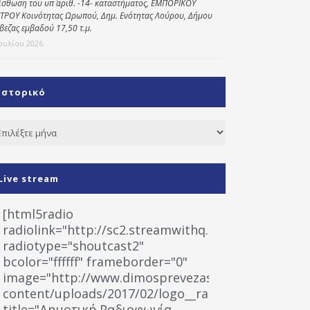
ίσθωση του υπ΄ αριθ. -14- καταστήματος, ΕΜΠΟΡΙΚΟΥ
ΤΡΟΥ Κοινότητας Ωρωπού, Δημ. Ενότητας Λούρου, Δήμου
βεζας εμβαδού 17,50 τ.μ.
Ιουλίου 2026
Ιστορικό
τορικό
Live stream
[html5radio
radiolink="http://sc2.streamwithq.com:8028/stream
radiotype="shoutcast2"
bcolor="ffffff" frameborder="0"
image="http://www.dimosprevezas.gr/wp-
content/uploads/2017/02/logo__radiofonias.jpg"
title="Δημοτική Ραδιοφωνία