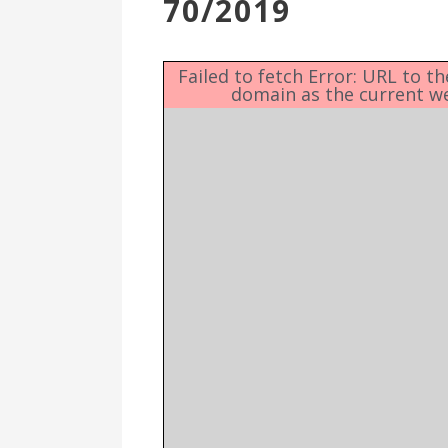
70/2019
Επιτροπή
Δημοτικές
Ενότητες
Failed to fetch Error: URL to t
domain as the current w
Αθλητικές
Υποδομές
Αθλητικές
Εκδηλώσεις