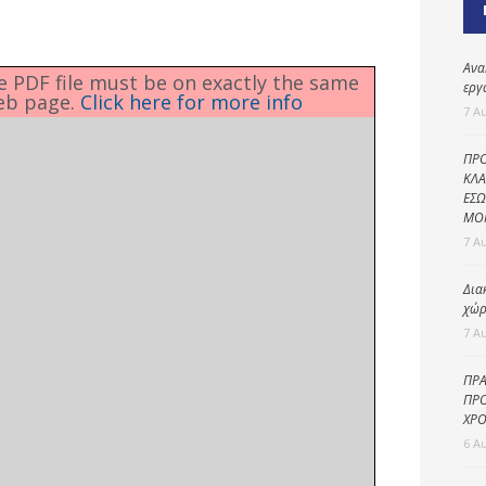
Καθαριότητα και
περιβάλλον
Δημοτική
Ανα
he PDF file must be on exactly the same
αστυνομία
εργ
eb page.
Click here for more info
7 Α
Γραφείο εσόδων
ΠΡΟ
Παιδικοί σταθμοί
ΚΛΑ
ΕΣΩ
Πολιτική
ΜΟ
προστασία
7 Α
Δια
χώρ
7 Α
ΠΡΑ
ΠΡΟ
ΧΡΟ
6 Α