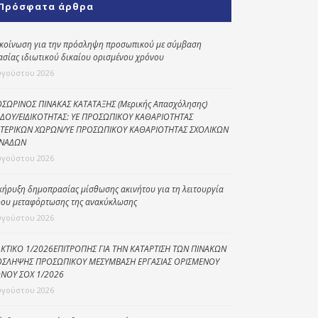
Πρόσφατα άρθρα
Κοινωνικό
παντοπωλείο
κοίνωση για την πρόσληψη προσωπικού με σύμβαση
ασίας ιδιωτικού δικαίου ορισμένου χρόνου
Kοινωνικό
φαρμακείο
υγούστου 2026
Πρόγραμμα
ΣΩΡΙΝΟΣ ΠΙΝΑΚΑΣ ΚΑΤΑΤΑΞΗΣ (Μερικής Απασχόλησης)
“Βοήθεια στο σπίτι”
ΔΟΥ/ΕΙΔΙΚΟΤΗΤΑΣ: ΥΕ ΠΡΟΣΩΠΙΚΟΥ ΚΑΘΑΡΙΟΤΗΤΑΣ
ΤΕΡΙΚΩΝ ΧΩΡΩΝ/ΥΕ ΠΡΟΣΩΠΙΚΟΥ ΚΑΘΑΡΙΟΤΗΤΑΣ ΣΧΟΛΙΚΩΝ
Κέντρο Ημερήσιας
ΝΑΔΩΝ
Φροντίδας
υγούστου 2026
Ηλικιωμένων
(Κ.Η.Φ.Η.) Πρέβεζας
κήρυξη δημοπρασίας μίσθωσης ακινήτου για τη λειτουργία
ου μεταφόρτωσης της ανακύκλωσης
υγούστου 2026
ΚΤΙΚΟ 1/2026ΕΠΙΤΡΟΠΗΣ ΓΙΑ ΤΗΝ ΚΑΤΑΡΤΙΣΗ ΤΩΝ ΠΙΝΑΚΩΝ
ΣΛΗΨΗΣ ΠΡΟΣΩΠΙΚΟΥ ΜΕΣΥΜΒΑΣΗ ΕΡΓΑΣΙΑΣ ΟΡΙΣΜΕΝΟΥ
ΝΟΥ ΣΟΧ 1/2026
υγούστου 2026