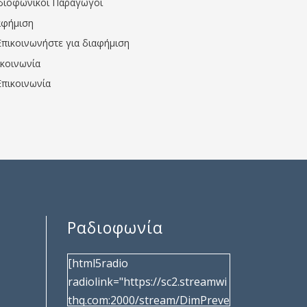
διοφωνικοί Παραγωγοί
αφήμιση
Επικοινωνήστε για διαφήμιση
ικοινωνία
Επικοινωνία
Ραδιοφωνία
[html5radio
radiolink="https://sc2.streamwi
thq.com:2000/stream/DimPreve