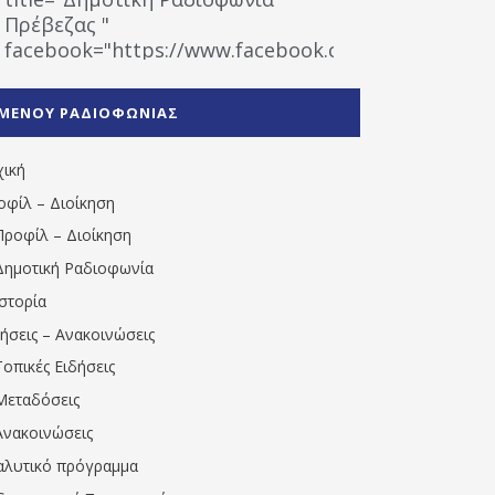
Πρέβεζας "
facebook="https://www.facebook.com/%CE%9
%CE%A1%CE%B1%CE%B4%CE%B9%CE%BF%CF%86
%CE%A0%CF%81%CE%AD%CE%B2%CE%B5%CE%B6%
ΜΕΝΟΥ ΡΑΔΙΟΦΩΝΙΑΣ
1531194763766854/" artist="" ]
χική
οφίλ – Διοίκηση
Προφίλ – Διοίκηση
Δημοτική Ραδιοφωνία
Ιστορία
δήσεις – Ανακοινώσεις
Τοπικές Ειδήσεις
Μεταδόσεις
Ανακοινώσεις
αλυτικό πρόγραμμα