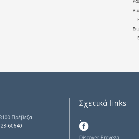
Ρα
Δι
Επ
Σχετικά links
.
48100 Πρέβεζα
823-60640
Discover Preveza