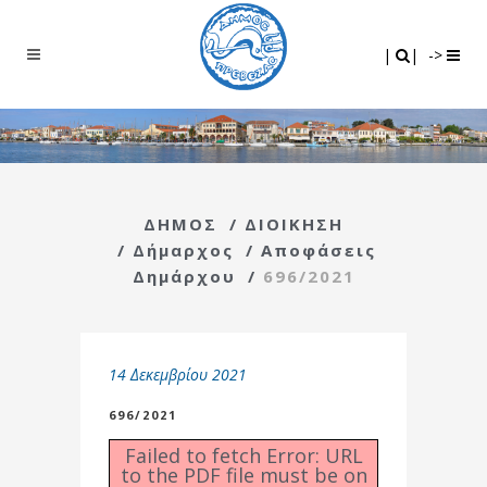
Search
|
|
|
|
->
ΔΗΜΟΣ
/
ΔΙΟΙΚΗΣΗ
/
Δήμαρχος
/
Αποφάσεις
Δημάρχου
/
696/2021
14 Δεκεμβρίου 2021
696/2021
Failed to fetch Error: URL
to the PDF file must be on