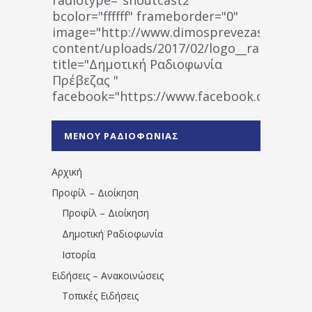
bcolor="ffffff" frameborder="0"
image="http://www.dimosprevezas.gr/wp-
content/uploads/2017/02/logo__radiofonias
title="Δημοτική Ραδιοφωνία
Πρέβεζας "
facebook="https://www.facebook.co
%CE%A1%CE%B1%CE%B4%CE%B9%CE%BF%
%CE%A0%CF%81%CE%AD%CE%B2%CE%B5%
ΜΕΝΟΥ ΡΑΔΙΟΦΩΝΙΑΣ
1531194763766854/" artist="" ]
Αρχική
Προφίλ – Διοίκηση
Προφίλ – Διοίκηση
Δημοτική Ραδιοφωνία
Ιστορία
Ειδήσεις – Ανακοινώσεις
Τοπικές Ειδήσεις