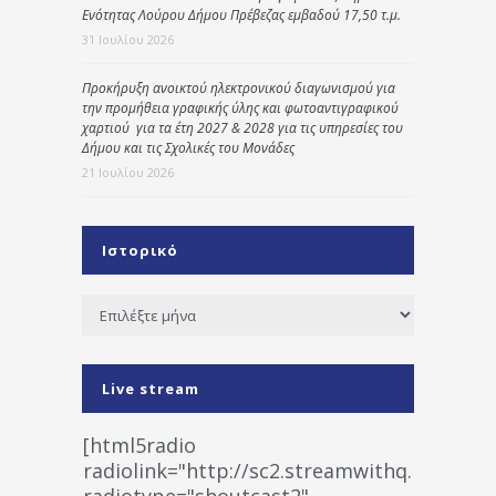
Ενότητας Λούρου Δήμου Πρέβεζας εμβαδού 17,50 τ.μ.
31 Ιουλίου 2026
Προκήρυξη ανοικτού ηλεκτρονικού διαγωνισμού για
την προμήθεια γραφικής ύλης και φωτοαντιγραφικού
χαρτιού για τα έτη 2027 & 2028 για τις υπηρεσίες του
Δήμου και τις Σχολικές του Μονάδες
21 Ιουλίου 2026
Ιστορικό
Ιστορικό
Live stream
[html5radio
radiolink="http://sc2.streamwithq.com:802
radiotype="shoutcast2"