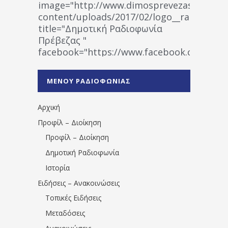
image="http://www.dimosprevezas.gr/wp-
content/uploads/2017/02/logo__radiofonias
title="Δημοτική Ραδιοφωνία
Πρέβεζας "
facebook="https://www.facebook.co
%CE%A1%CE%B1%CE%B4%CE%B9%CE%BF%
%CE%A0%CF%81%CE%AD%CE%B2%CE%B5%
ΜΕΝΟΥ ΡΑΔΙΟΦΩΝΙΑΣ
1531194763766854/" artist="" ]
Αρχική
Προφίλ – Διοίκηση
Προφίλ – Διοίκηση
Δημοτική Ραδιοφωνία
Ιστορία
Ειδήσεις – Ανακοινώσεις
Τοπικές Ειδήσεις
Μεταδόσεις