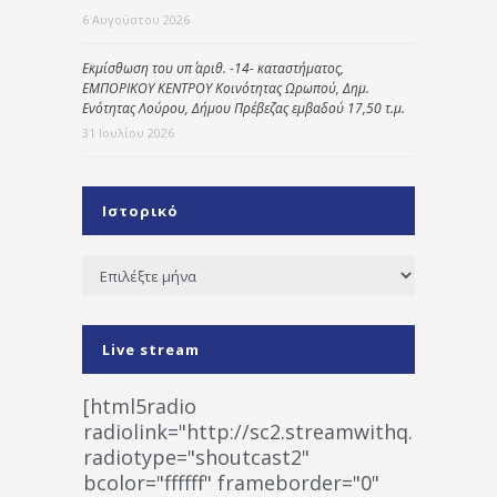
6 Αυγούστου 2026
Εκμίσθωση του υπ΄ αριθ. -14- καταστήματος,
ΕΜΠΟΡΙΚΟΥ ΚΕΝΤΡΟΥ Κοινότητας Ωρωπού, Δημ.
Ενότητας Λούρου, Δήμου Πρέβεζας εμβαδού 17,50 τ.μ.
31 Ιουλίου 2026
Ιστορικό
Ιστορικό
Live stream
[html5radio
radiolink="http://sc2.streamwithq.com:802
radiotype="shoutcast2"
bcolor="ffffff" frameborder="0"