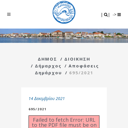
Search
|
|
|
|
->
ΔΗΜΟΣ
/
ΔΙΟΙΚΗΣΗ
/
Δήμαρχος
/
Αποφάσεις
Δημάρχου
/
695/2021
14 Δεκεμβρίου 2021
695/2021
Failed to fetch Error: URL
to the PDF file must be on