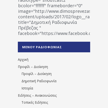
bcolor="ffffff" frameborder="0"
image="http://www.dimosprevezas.gr/wp-
content/uploads/2017/02/logo__radiofonias
title="Δημοτική Ραδιοφωνία
Πρέβεζας "
facebook="https://www.facebook.co
%CE%A1%CE%B1%CE%B4%CE%B9%CE%BF%
%CE%A0%CF%81%CE%AD%CE%B2%CE%B5%
ΜΕΝΟΥ ΡΑΔΙΟΦΩΝΙΑΣ
1531194763766854/" artist="" ]
Αρχική
Προφίλ – Διοίκηση
Προφίλ – Διοίκηση
Δημοτική Ραδιοφωνία
Ιστορία
Ειδήσεις – Ανακοινώσεις
Τοπικές Ειδήσεις