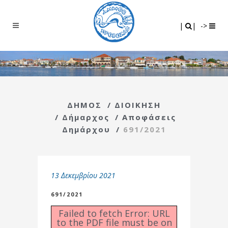
Search
|
|
|
|
->
ΔΗΜΟΣ
/
ΔΙΟΙΚΗΣΗ
/
Δήμαρχος
/
Αποφάσεις
Δημάρχου
/
691/2021
13 Δεκεμβρίου 2021
691/2021
Failed to fetch Error: URL
to the PDF file must be on