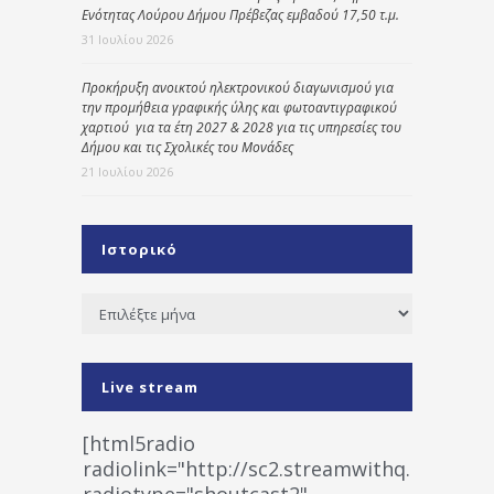
Ενότητας Λούρου Δήμου Πρέβεζας εμβαδού 17,50 τ.μ.
31 Ιουλίου 2026
Προκήρυξη ανοικτού ηλεκτρονικού διαγωνισμού για
την προμήθεια γραφικής ύλης και φωτοαντιγραφικού
χαρτιού για τα έτη 2027 & 2028 για τις υπηρεσίες του
Δήμου και τις Σχολικές του Μονάδες
21 Ιουλίου 2026
Ιστορικό
Ιστορικό
Live stream
[html5radio
radiolink="http://sc2.streamwithq.com:802
radiotype="shoutcast2"