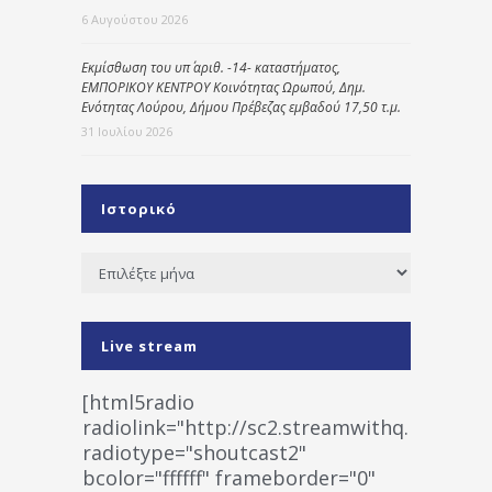
6 Αυγούστου 2026
Εκμίσθωση του υπ΄ αριθ. -14- καταστήματος,
ΕΜΠΟΡΙΚΟΥ ΚΕΝΤΡΟΥ Κοινότητας Ωρωπού, Δημ.
Ενότητας Λούρου, Δήμου Πρέβεζας εμβαδού 17,50 τ.μ.
31 Ιουλίου 2026
Ιστορικό
Ιστορικό
Live stream
[html5radio
radiolink="http://sc2.streamwithq.com:802
radiotype="shoutcast2"
bcolor="ffffff" frameborder="0"