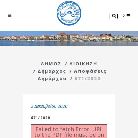
Search
|
|
|
|
->
ΔΗΜΟΣ
/
ΔΙΟΙΚΗΣΗ
/
Δήμαρχος
/
Αποφάσεις
Δημάρχου
/
671/2020
2 Δεκεμβρίου 2020
671/2020
Failed to fetch Error: URL
to the PDF file must be on