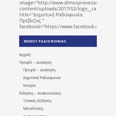
image="http://www.dimosprevezas.gr/wp-
content/uploads/2017/02/logo__radiofonias
title="Δημοτική Ραδιοφωνία
Πρέβεζας "
facebook="https://www.facebook.co
%CE%A1%CE%B1%CE%B4%CE%B9%CE%BF%
%CE%A0%CF%81%CE%AD%CE%B2%CE%B5%
ΜΕΝΟΥ ΡΑΔΙΟΦΩΝΙΑΣ
1531194763766854/" artist="" ]
Αρχική
Προφίλ – Διοίκηση
Προφίλ – Διοίκηση
Δημοτική Ραδιοφωνία
Ιστορία
Ειδήσεις – Ανακοινώσεις
Τοπικές Ειδήσεις
Μεταδόσεις