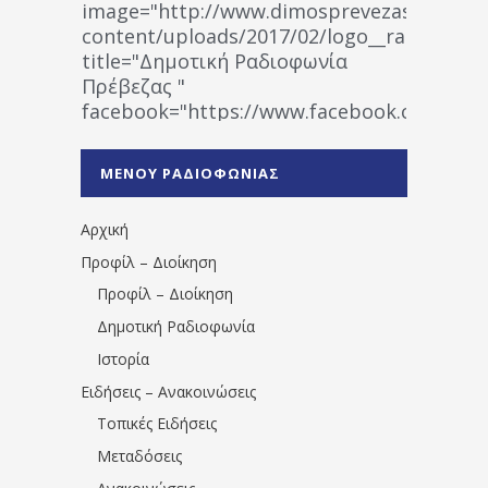
image="http://www.dimosprevezas.gr/wp-
content/uploads/2017/02/logo__radiofonias
title="Δημοτική Ραδιοφωνία
Πρέβεζας "
facebook="https://www.facebook.co
%CE%A1%CE%B1%CE%B4%CE%B9%CE%BF%
%CE%A0%CF%81%CE%AD%CE%B2%CE%B5%
ΜΕΝΟΥ ΡΑΔΙΟΦΩΝΙΑΣ
1531194763766854/" artist="" ]
Αρχική
Προφίλ – Διοίκηση
Προφίλ – Διοίκηση
Δημοτική Ραδιοφωνία
Ιστορία
Ειδήσεις – Ανακοινώσεις
Τοπικές Ειδήσεις
Μεταδόσεις