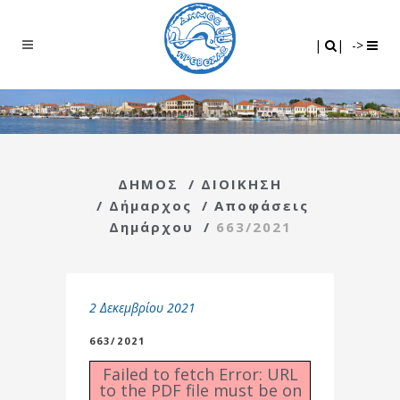
Search
|
|
|
|
->
ΔΗΜΟΣ
/
ΔΙΟΙΚΗΣΗ
/
Δήμαρχος
/
Αποφάσεις
Δημάρχου
/
663/2021
2 Δεκεμβρίου 2021
663/2021
Failed to fetch Error: URL
to the PDF file must be on