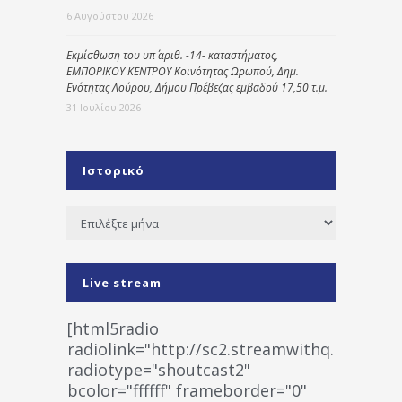
6 Αυγούστου 2026
Εκμίσθωση του υπ΄ αριθ. -14- καταστήματος,
ΕΜΠΟΡΙΚΟΥ ΚΕΝΤΡΟΥ Κοινότητας Ωρωπού, Δημ.
Ενότητας Λούρου, Δήμου Πρέβεζας εμβαδού 17,50 τ.μ.
31 Ιουλίου 2026
Ιστορικό
Ιστορικό
Live stream
[html5radio
radiolink="http://sc2.streamwithq.com:802
radiotype="shoutcast2"
bcolor="ffffff" frameborder="0"