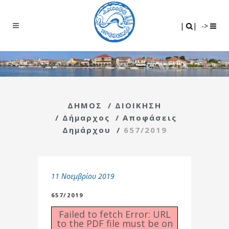
Search
|
|
|
|
->
ΔΗΜΟΣ
/
ΔΙΟΙΚΗΣΗ
/
Δήμαρχος
/
Αποφάσεις
Δημάρχου
/
657/2019
11 Νοεμβρίου 2019
657/2019
Failed to fetch Error: URL
to the PDF file must be on