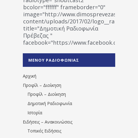
bcolor="ffffff" frameborder="0"
image="http://www.dimosprevezas.gr/wp-
content/uploads/2017/02/logo__radiofonias
title="Δημοτική Ραδιοφωνία
Πρέβεζας "
facebook="https://www.facebook.co
%CE%A1%CE%B1%CE%B4%CE%B9%CE%BF%
%CE%A0%CF%81%CE%AD%CE%B2%CE%B5%
ΜΕΝΟΥ ΡΑΔΙΟΦΩΝΙΑΣ
1531194763766854/" artist="" ]
Αρχική
Προφίλ – Διοίκηση
Προφίλ – Διοίκηση
Δημοτική Ραδιοφωνία
Ιστορία
Ειδήσεις – Ανακοινώσεις
Τοπικές Ειδήσεις