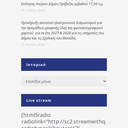
Ενότητας Λούρου Δήμου Πρέβεζας εμβαδού 17,50 τ.μ.
31 Ιουλίου 2026
Προκήρυξη ανοικτού ηλεκτρονικού διαγωνισμού για
την προμήθεια γραφικής ύλης και φωτοαντιγραφικού
χαρτιού για τα έτη 2027 & 2028 για τις υπηρεσίες του
Δήμου και τις Σχολικές του Μονάδες
21 Ιουλίου 2026
Ιστορικό
Ιστορικό
Live stream
[html5radio
radiolink="http://sc2.streamwithq.com:802
radiotype="shoutcast2"