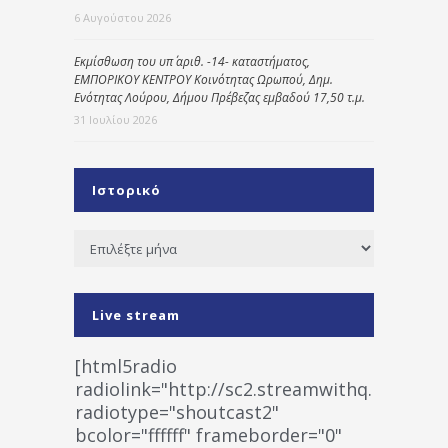
6 Αυγούστου 2026
Εκμίσθωση του υπ΄ αριθ. -14- καταστήματος,
ΕΜΠΟΡΙΚΟΥ ΚΕΝΤΡΟΥ Κοινότητας Ωρωπού, Δημ.
Ενότητας Λούρου, Δήμου Πρέβεζας εμβαδού 17,50 τ.μ.
31 Ιουλίου 2026
Ιστορικό
Ιστορικό
Live stream
[html5radio
radiolink="http://sc2.streamwithq.com:802
radiotype="shoutcast2"
bcolor="ffffff" frameborder="0"