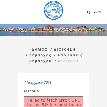
Search
|
|
|
|
->
ΔΗΜΟΣ
/
ΔΙΟΙΚΗΣΗ
/
Δήμαρχος
/
Αποφάσεις
Δημάρχου
/
652/2019
4 Νοεμβρίου 2019
652/2019
Failed to fetch Error: URL
to the PDF file must be on