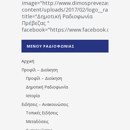
image="http://www.dimosprevezas.gr/wp-
content/uploads/2017/02/logo__radiofonias
title="Δημοτική Ραδιοφωνία
Πρέβεζας "
facebook="https://www.facebook.co
%CE%A1%CE%B1%CE%B4%CE%B9%CE%BF%
%CE%A0%CF%81%CE%AD%CE%B2%CE%B5%
ΜΕΝΟΥ ΡΑΔΙΟΦΩΝΙΑΣ
1531194763766854/" artist="" ]
Αρχική
Προφίλ – Διοίκηση
Προφίλ – Διοίκηση
Δημοτική Ραδιοφωνία
Ιστορία
Ειδήσεις – Ανακοινώσεις
Τοπικές Ειδήσεις
Μεταδόσεις