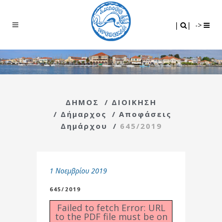
Search
|
|
|
|
->
ΔΗΜΟΣ
/
ΔΙΟΙΚΗΣΗ
/
Δήμαρχος
/
Αποφάσεις
Δημάρχου
/
645/2019
1 Νοεμβρίου 2019
645/2019
Failed to fetch Error: URL
to the PDF file must be on