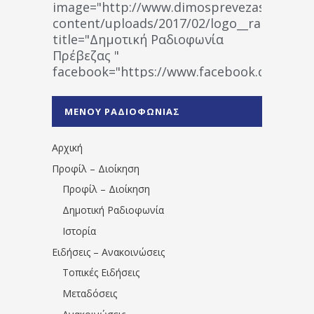
image="http://www.dimosprevezas.gr/wp-
content/uploads/2017/02/logo__radiofonias
title="Δημοτική Ραδιοφωνία
Πρέβεζας "
facebook="https://www.facebook.co
%CE%A1%CE%B1%CE%B4%CE%B9%CE%BF%
%CE%A0%CF%81%CE%AD%CE%B2%CE%B5%
ΜΕΝΟΥ ΡΑΔΙΟΦΩΝΙΑΣ
1531194763766854/" artist="" ]
Αρχική
Προφίλ – Διοίκηση
Προφίλ – Διοίκηση
Δημοτική Ραδιοφωνία
Ιστορία
Ειδήσεις – Ανακοινώσεις
Τοπικές Ειδήσεις
Μεταδόσεις