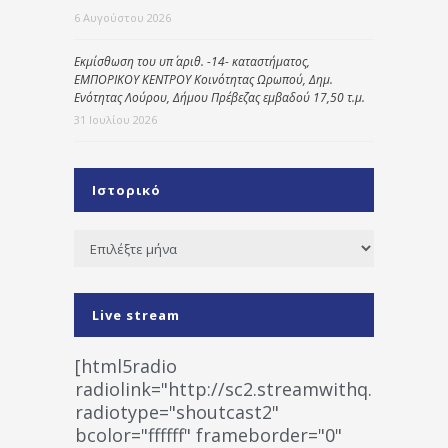
6 Αυγούστου 2026
Εκμίσθωση του υπ΄ αριθ. -14- καταστήματος,
ΕΜΠΟΡΙΚΟΥ ΚΕΝΤΡΟΥ Κοινότητας Ωρωπού, Δημ.
Ενότητας Λούρου, Δήμου Πρέβεζας εμβαδού 17,50 τ.μ.
31 Ιουλίου 2026
Ιστορικό
Ιστορικό
Live stream
[html5radio
radiolink="http://sc2.streamwithq.com:802
radiotype="shoutcast2"
bcolor="ffffff" frameborder="0"