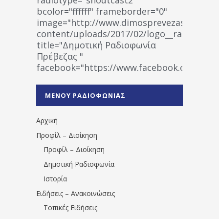
bcolor="ffffff" frameborder="0"
image="http://www.dimosprevezas.gr/wp-
content/uploads/2017/02/logo__radiofonias
title="Δημοτική Ραδιοφωνία
Πρέβεζας "
facebook="https://www.facebook.co
%CE%A1%CE%B1%CE%B4%CE%B9%CE%BF%
%CE%A0%CF%81%CE%AD%CE%B2%CE%B5%
ΜΕΝΟΥ ΡΑΔΙΟΦΩΝΙΑΣ
1531194763766854/" artist="" ]
Αρχική
Προφίλ – Διοίκηση
Προφίλ – Διοίκηση
Δημοτική Ραδιοφωνία
Ιστορία
Ειδήσεις – Ανακοινώσεις
Τοπικές Ειδήσεις