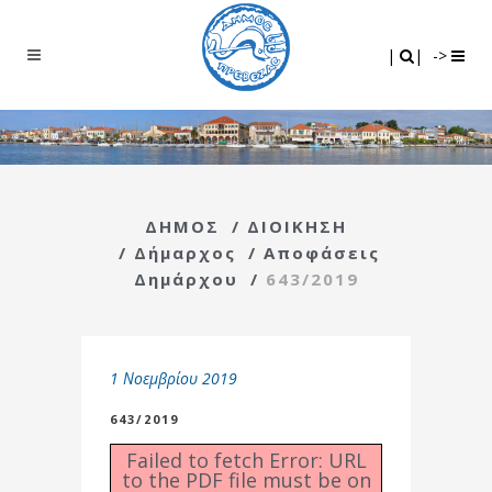
Search
|
|
|
|
->
ΔΗΜΟΣ
/
ΔΙΟΙΚΗΣΗ
/
Δήμαρχος
/
Αποφάσεις
Δημάρχου
/
643/2019
1 Νοεμβρίου 2019
643/2019
Failed to fetch Error: URL
to the PDF file must be on