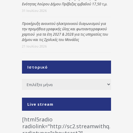
Ενότητας Λούρου Δήμου Πρέβεζας εμβαδού 17,50 τ.μ.
31 Ιουλίου 2026
Προκήρυξη ανοικτού ηλεκτρονικού διαγωνισμού για
την προμήθεια γραφικής ύλης και φωτοαντιγραφικού
χαρτιού για τα έτη 2027 & 2028 για τις υπηρεσίες του
Δήμου και τις Σχολικές του Μονάδες
21 Ιουλίου 2026
Ιστορικό
Ιστορικό
Live stream
[html5radio
radiolink="http://sc2.streamwithq.com:802
radiotype="shoutcast2"