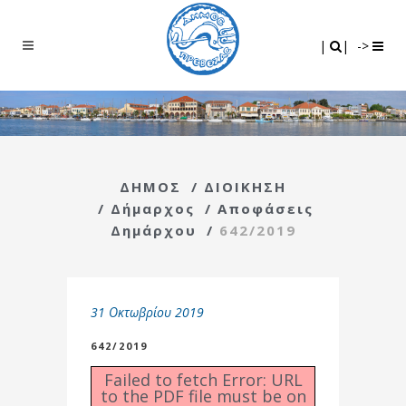
Search
|
|
|
|
->
ΔΗΜΟΣ
/
ΔΙΟΙΚΗΣΗ
/
Δήμαρχος
/
Αποφάσεις
Δημάρχου
/
642/2019
31 Οκτωβρίου 2019
642/2019
Failed to fetch Error: URL
to the PDF file must be on