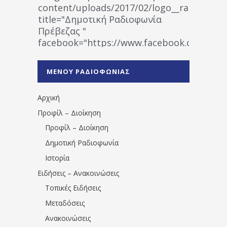
content/uploads/2017/02/logo__radiofonias
title="Δημοτική Ραδιοφωνία
Πρέβεζας "
facebook="https://www.facebook.co
%CE%A1%CE%B1%CE%B4%CE%B9%CE%BF%
%CE%A0%CF%81%CE%AD%CE%B2%CE%B5%
ΜΕΝΟΥ ΡΑΔΙΟΦΩΝΙΑΣ
1531194763766854/" artist="" ]
Αρχική
Προφίλ – Διοίκηση
Προφίλ – Διοίκηση
Δημοτική Ραδιοφωνία
Ιστορία
Ειδήσεις – Ανακοινώσεις
Τοπικές Ειδήσεις
Μεταδόσεις
Ανακοινώσεις