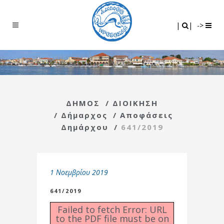
Search
|
|
|
|
->
ΔΗΜΟΣ
/
ΔΙΟΙΚΗΣΗ
/
Δήμαρχος
/
Αποφάσεις
Δημάρχου
/
641/2019
1 Νοεμβρίου 2019
641/2019
Failed to fetch Error: URL
to the PDF file must be on