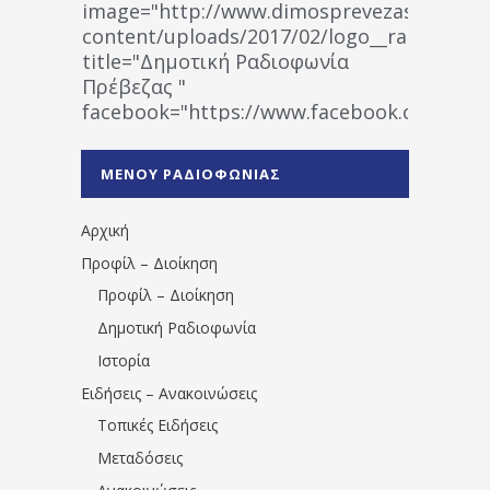
image="http://www.dimosprevezas.gr/wp-
content/uploads/2017/02/logo__radiofonias
title="Δημοτική Ραδιοφωνία
Πρέβεζας "
facebook="https://www.facebook.co
%CE%A1%CE%B1%CE%B4%CE%B9%CE%BF%
%CE%A0%CF%81%CE%AD%CE%B2%CE%B5%
ΜΕΝΟΥ ΡΑΔΙΟΦΩΝΙΑΣ
1531194763766854/" artist="" ]
Αρχική
Προφίλ – Διοίκηση
Προφίλ – Διοίκηση
Δημοτική Ραδιοφωνία
Ιστορία
Ειδήσεις – Ανακοινώσεις
Τοπικές Ειδήσεις
Μεταδόσεις