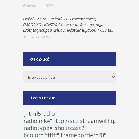
6 Αυγούστου 2026
Εκμίσθωση του υπ΄ αριθ. -14- καταστήματος,
ΕΜΠΟΡΙΚΟΥ ΚΕΝΤΡΟΥ Κοινότητας Ωρωπού, Δημ.
Ενότητας Λούρου, Δήμου Πρέβεζας εμβαδού 17,50 τ.μ.
31 Ιουλίου 2026
Ιστορικό
Ιστορικό
Live stream
[html5radio
radiolink="http://sc2.streamwithq.com:802
radiotype="shoutcast2"
bcolor="ffffff" frameborder="0"