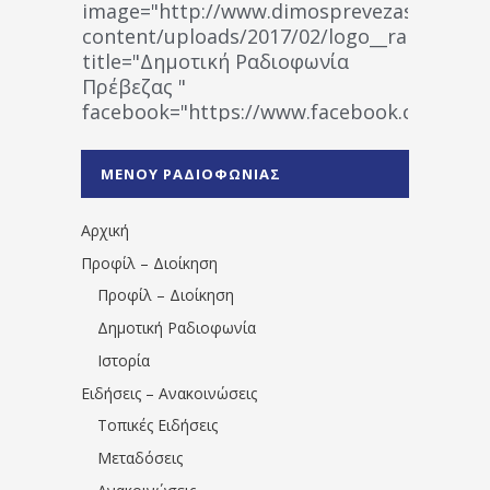
image="http://www.dimosprevezas.gr/wp-
content/uploads/2017/02/logo__radiofonias
title="Δημοτική Ραδιοφωνία
Πρέβεζας "
facebook="https://www.facebook.co
%CE%A1%CE%B1%CE%B4%CE%B9%CE%BF%
%CE%A0%CF%81%CE%AD%CE%B2%CE%B5%
ΜΕΝΟΥ ΡΑΔΙΟΦΩΝΙΑΣ
1531194763766854/" artist="" ]
Αρχική
Προφίλ – Διοίκηση
Προφίλ – Διοίκηση
Δημοτική Ραδιοφωνία
Ιστορία
Ειδήσεις – Ανακοινώσεις
Τοπικές Ειδήσεις
Μεταδόσεις