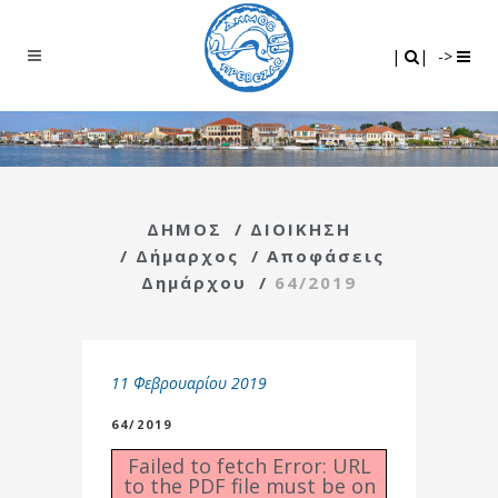
Search
|
|
|
|
->
ΔΗΜΟΣ
/
ΔΙΟΙΚΗΣΗ
/
Δήμαρχος
/
Αποφάσεις
Δημάρχου
/
64/2019
11 Φεβρουαρίου 2019
64/2019
Failed to fetch Error: URL
to the PDF file must be on