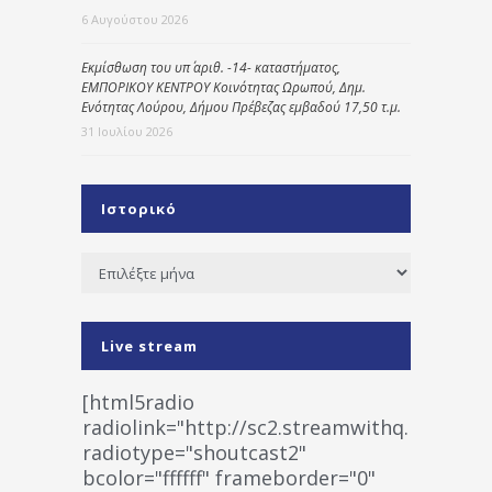
6 Αυγούστου 2026
Εκμίσθωση του υπ΄ αριθ. -14- καταστήματος,
ΕΜΠΟΡΙΚΟΥ ΚΕΝΤΡΟΥ Κοινότητας Ωρωπού, Δημ.
Ενότητας Λούρου, Δήμου Πρέβεζας εμβαδού 17,50 τ.μ.
31 Ιουλίου 2026
Ιστορικό
Ιστορικό
Live stream
[html5radio
radiolink="http://sc2.streamwithq.com:802
radiotype="shoutcast2"
bcolor="ffffff" frameborder="0"