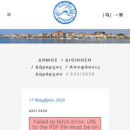
Search
|
|
|
|
->
ΔΗΜΟΣ
/
ΔΙΟΙΚΗΣΗ
/
Δήμαρχος
/
Αποφάσεις
Δημάρχου
/
632/2020
17 Νοεμβρίου 2020
632/2020
Failed to fetch Error: URL
to the PDF file must be on