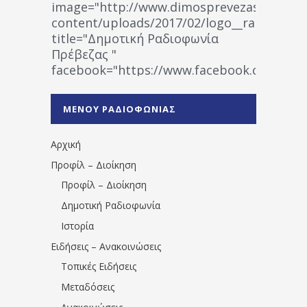
image="http://www.dimosprevezas.gr/wp-
content/uploads/2017/02/logo__radiofonias
title="Δημοτική Ραδιοφωνία
Πρέβεζας "
facebook="https://www.facebook.co
%CE%A1%CE%B1%CE%B4%CE%B9%CE%BF%
%CE%A0%CF%81%CE%AD%CE%B2%CE%B5%
ΜΕΝΟΥ ΡΑΔΙΟΦΩΝΙΑΣ
1531194763766854/" artist="" ]
Αρχική
Προφίλ – Διοίκηση
Προφίλ – Διοίκηση
Δημοτική Ραδιοφωνία
Ιστορία
Ειδήσεις – Ανακοινώσεις
Τοπικές Ειδήσεις
Μεταδόσεις