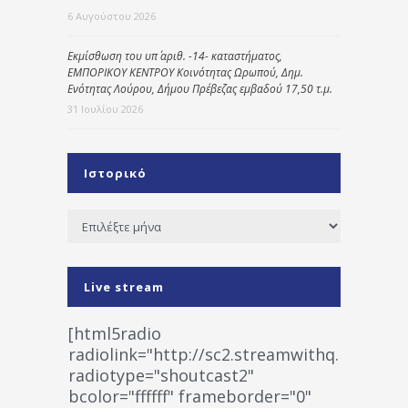
6 Αυγούστου 2026
Εκμίσθωση του υπ΄ αριθ. -14- καταστήματος,
ΕΜΠΟΡΙΚΟΥ ΚΕΝΤΡΟΥ Κοινότητας Ωρωπού, Δημ.
Ενότητας Λούρου, Δήμου Πρέβεζας εμβαδού 17,50 τ.μ.
31 Ιουλίου 2026
Ιστορικό
Ιστορικό
Live stream
[html5radio
radiolink="http://sc2.streamwithq.com:802
radiotype="shoutcast2"
bcolor="ffffff" frameborder="0"