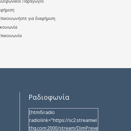
διοφωνικοί Παραγωγοί
αφήμιση
Επικοινωνήστε για διαφήμιση
ικοινωνία
Επικοινωνία
Ραδιοφωνία
[html5radio
radiolink="https://sc2.streamwi
thq.com:2000/stream/DimPreve