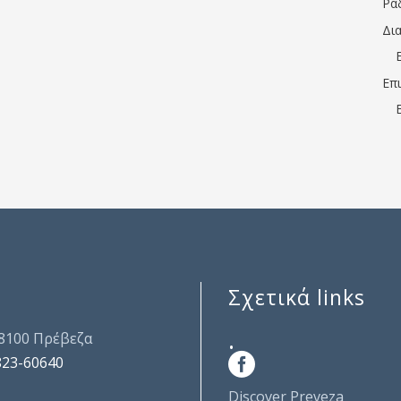
Ρα
Δι
Επ
Σχετικά links
.
48100 Πρέβεζα
823-60640
Discover Preveza