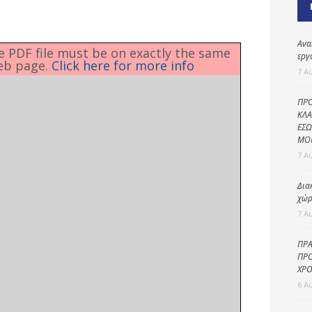
Καθαριότητα και
περιβάλλον
Δημοτική
Ανα
he PDF file must be on exactly the same
αστυνομία
εργ
eb page.
Click here for more info
7 Α
Γραφείο εσόδων
ΠΡΟ
Παιδικοί σταθμοί
ΚΛΑ
ΕΣΩ
Πολιτική
ΜΟ
προστασία
7 Α
Δια
χώρ
7 Α
ΠΡΑ
ΠΡΟ
ΧΡΟ
6 Α