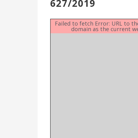
627/2019
Επιτροπή
Δημοτικές
Ενότητες
Failed to fetch Error: URL to t
domain as the current w
Αθλητικές
Υποδομές
Αθλητικές
Εκδηλώσεις