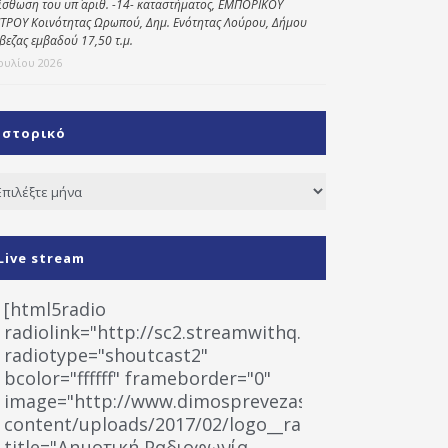
ίσθωση του υπ΄ αριθ. -14- καταστήματος, ΕΜΠΟΡΙΚΟΥ
ΤΡΟΥ Κοινότητας Ωρωπού, Δημ. Ενότητας Λούρου, Δήμου
βεζας εμβαδού 17,50 τ.μ.
Ιουλίου 2026
Ιστορικό
τορικό
Live stream
[html5radio
radiolink="http://sc2.streamwithq.com:8028/stream
radiotype="shoutcast2"
bcolor="ffffff" frameborder="0"
image="http://www.dimosprevezas.gr/wp-
content/uploads/2017/02/logo__radiofonias.jpg"
title="Δημοτική Ραδιοφωνία