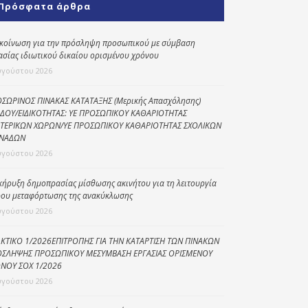
Πρόσφατα άρθρα
Κοινωνικό
παντοπωλείο
κοίνωση για την πρόσληψη προσωπικού με σύμβαση
ασίας ιδιωτικού δικαίου ορισμένου χρόνου
Kοινωνικό
φαρμακείο
υγούστου 2026
Πρόγραμμα
ΣΩΡΙΝΟΣ ΠΙΝΑΚΑΣ ΚΑΤΑΤΑΞΗΣ (Μερικής Απασχόλησης)
“Βοήθεια στο σπίτι”
ΔΟΥ/ΕΙΔΙΚΟΤΗΤΑΣ: ΥΕ ΠΡΟΣΩΠΙΚΟΥ ΚΑΘΑΡΙΟΤΗΤΑΣ
ΤΕΡΙΚΩΝ ΧΩΡΩΝ/ΥΕ ΠΡΟΣΩΠΙΚΟΥ ΚΑΘΑΡΙΟΤΗΤΑΣ ΣΧΟΛΙΚΩΝ
Κέντρο Ημερήσιας
ΝΑΔΩΝ
Φροντίδας
υγούστου 2026
Ηλικιωμένων
(Κ.Η.Φ.Η.) Πρέβεζας
κήρυξη δημοπρασίας μίσθωσης ακινήτου για τη λειτουργία
ου μεταφόρτωσης της ανακύκλωσης
υγούστου 2026
ΚΤΙΚΟ 1/2026ΕΠΙΤΡΟΠΗΣ ΓΙΑ ΤΗΝ ΚΑΤΑΡΤΙΣΗ ΤΩΝ ΠΙΝΑΚΩΝ
ΣΛΗΨΗΣ ΠΡΟΣΩΠΙΚΟΥ ΜΕΣΥΜΒΑΣΗ ΕΡΓΑΣΙΑΣ ΟΡΙΣΜΕΝΟΥ
ΝΟΥ ΣΟΧ 1/2026
υγούστου 2026