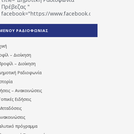
Πρέβεζας "
facebook="https://www.facebook.com/%CE%9
%CE%A1%CE%B1%CE%B4%CE%B9%CE%BF%CF%86
%CE%A0%CF%81%CE%AD%CE%B2%CE%B5%CE%B6%
ΜΕΝΟΥ ΡΑΔΙΟΦΩΝΙΑΣ
1531194763766854/" artist="" ]
χική
οφίλ – Διοίκηση
Προφίλ – Διοίκηση
Δημοτική Ραδιοφωνία
Ιστορία
δήσεις – Ανακοινώσεις
Τοπικές Ειδήσεις
Μεταδόσεις
Ανακοινώσεις
αλυτικό πρόγραμμα