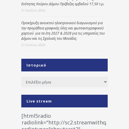
Ενότητας Λούρου Δήμου Πρέβεζας εμβαδού 17,50 τ.μ.
31 Ιουλίου 2026
Προκήρυξη ανοικτού ηλεκτρονικού διαγωνισμού για
την προμήθεια γραφικής ύλης και φωτοαντιγραφικού
χαρτιού για τα έτη 2027 & 2028 για τις υπηρεσίες του
Δήμου και τις Σχολικές του Μονάδες
21 Ιουλίου 2026
Ιστορικό
Ιστορικό
Live stream
[html5radio
radiolink="http://sc2.streamwithq.com:802
radiotype="shoutcast2"