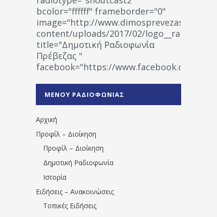
bcolor="ffffff" frameborder="0"
image="http://www.dimosprevezas.gr/wp-
content/uploads/2017/02/logo__radiofonias
title="Δημοτική Ραδιοφωνία
Πρέβεζας "
facebook="https://www.facebook.co
%CE%A1%CE%B1%CE%B4%CE%B9%CE%BF%
%CE%A0%CF%81%CE%AD%CE%B2%CE%B5%
ΜΕΝΟΥ ΡΑΔΙΟΦΩΝΙΑΣ
1531194763766854/" artist="" ]
Αρχική
Προφίλ – Διοίκηση
Προφίλ – Διοίκηση
Δημοτική Ραδιοφωνία
Ιστορία
Ειδήσεις – Ανακοινώσεις
Τοπικές Ειδήσεις