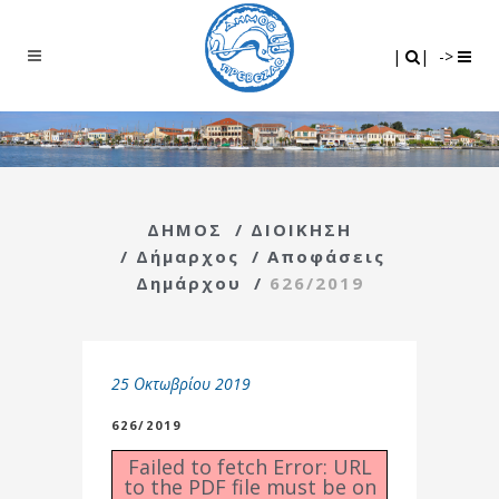
Search
|
|
|
|
->
ΔΗΜΟΣ
/
ΔΙΟΙΚΗΣΗ
/
Δήμαρχος
/
Αποφάσεις
Δημάρχου
/
626/2019
25 Οκτωβρίου 2019
626/2019
Failed to fetch Error: URL
to the PDF file must be on