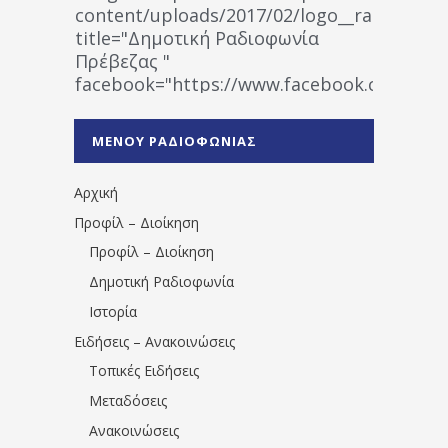
content/uploads/2017/02/logo__radiofonias
title="Δημοτική Ραδιοφωνία
Πρέβεζας "
facebook="https://www.facebook.co
%CE%A1%CE%B1%CE%B4%CE%B9%CE%BF%
%CE%A0%CF%81%CE%AD%CE%B2%CE%B5%
ΜΕΝΟΥ ΡΑΔΙΟΦΩΝΙΑΣ
1531194763766854/" artist="" ]
Αρχική
Προφίλ – Διοίκηση
Προφίλ – Διοίκηση
Δημοτική Ραδιοφωνία
Ιστορία
Ειδήσεις – Ανακοινώσεις
Τοπικές Ειδήσεις
Μεταδόσεις
Ανακοινώσεις