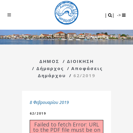
Search
|
|
|
|
->
ΔΗΜΟΣ
/
ΔΙΟΙΚΗΣΗ
/
Δήμαρχος
/
Αποφάσεις
Δημάρχου
/
62/2019
8 Φεβρουαρίου 2019
62/2019
Failed to fetch Error: URL
to the PDF file must be on