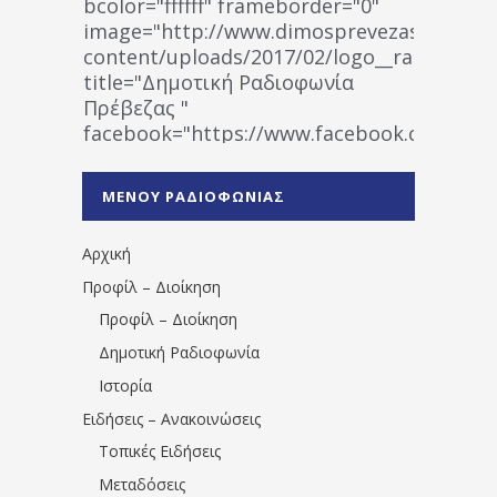
bcolor="ffffff" frameborder="0"
image="http://www.dimosprevezas.gr/wp-
content/uploads/2017/02/logo__radiofonias
title="Δημοτική Ραδιοφωνία
Πρέβεζας "
facebook="https://www.facebook.co
%CE%A1%CE%B1%CE%B4%CE%B9%CE%BF%
%CE%A0%CF%81%CE%AD%CE%B2%CE%B5%
ΜΕΝΟΥ ΡΑΔΙΟΦΩΝΙΑΣ
1531194763766854/" artist="" ]
Αρχική
Προφίλ – Διοίκηση
Προφίλ – Διοίκηση
Δημοτική Ραδιοφωνία
Ιστορία
Ειδήσεις – Ανακοινώσεις
Τοπικές Ειδήσεις
Μεταδόσεις