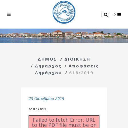
Search
|
|
|
|
->
ΔΗΜΟΣ
/
ΔΙΟΙΚΗΣΗ
/
Δήμαρχος
/
Αποφάσεις
Δημάρχου
/
618/2019
23 Οκτωβρίου 2019
618/2019
Failed to fetch Error: URL
to the PDF file must be on