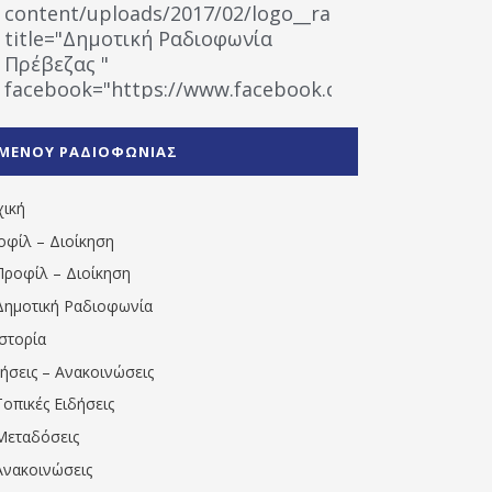
content/uploads/2017/02/logo__radiofonias.jpg"
title="Δημοτική Ραδιοφωνία
Πρέβεζας "
facebook="https://www.facebook.com/%CE%9
%CE%A1%CE%B1%CE%B4%CE%B9%CE%BF%CF%86
%CE%A0%CF%81%CE%AD%CE%B2%CE%B5%CE%B6%
ΜΕΝΟΥ ΡΑΔΙΟΦΩΝΙΑΣ
1531194763766854/" artist="" ]
χική
οφίλ – Διοίκηση
Προφίλ – Διοίκηση
Δημοτική Ραδιοφωνία
Ιστορία
δήσεις – Ανακοινώσεις
Τοπικές Ειδήσεις
Μεταδόσεις
Ανακοινώσεις