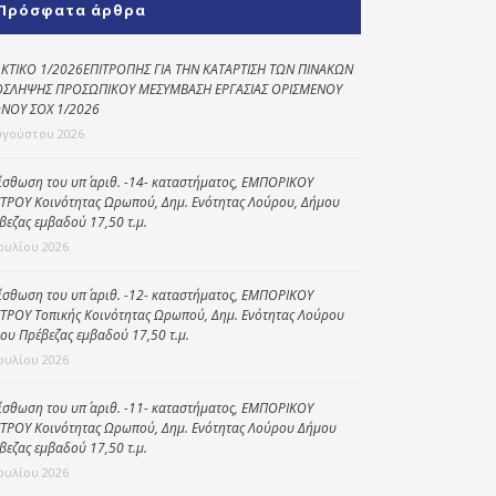
Πρόσφατα άρθρα
Κοινωνικό
παντοπωλείο
ΚΤΙΚΟ 1/2026ΕΠΙΤΡΟΠΗΣ ΓΙΑ ΤΗΝ ΚΑΤΑΡΤΙΣΗ ΤΩΝ ΠΙΝΑΚΩΝ
ΣΛΗΨΗΣ ΠΡΟΣΩΠΙΚΟΥ ΜΕΣΥΜΒΑΣΗ ΕΡΓΑΣΙΑΣ ΟΡΙΣΜΕΝΟΥ
Kοινωνικό
ΝΟΥ ΣΟΧ 1/2026
φαρμακείο
υγούστου 2026
Πρόγραμμα
“Βοήθεια στο σπίτι”
ίσθωση του υπ΄ αριθ. -14- καταστήματος, ΕΜΠΟΡΙΚΟΥ
ΤΡΟΥ Κοινότητας Ωρωπού, Δημ. Ενότητας Λούρου, Δήμου
Κέντρο Ημερήσιας
βεζας εμβαδού 17,50 τ.μ.
Φροντίδας
Ιουλίου 2026
Ηλικιωμένων
(Κ.Η.Φ.Η.) Πρέβεζας
ίσθωση του υπ΄ αριθ. -12- καταστήματος, ΕΜΠΟΡΙΚΟΥ
ΤΡΟΥ Τοπικής Κοινότητας Ωρωπού, Δημ. Ενότητας Λούρου
ου Πρέβεζας εμβαδού 17,50 τ.μ.
Ιουλίου 2026
ίσθωση του υπ΄ αριθ. -11- καταστήματος, ΕΜΠΟΡΙΚΟΥ
ΤΡΟΥ Κοινότητας Ωρωπού, Δημ. Ενότητας Λούρου Δήμου
βεζας εμβαδού 17,50 τ.μ.
Ιουλίου 2026