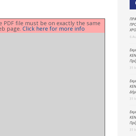
Καθαριότητα και
περιβάλλον
Δημοτική
ΠΡΑ
he PDF file must be on exactly the same
αστυνομία
ΠΡΟ
eb page.
Click here for more info
ΧΡΟ
Γραφείο εσόδων
6 Α
Παιδικοί σταθμοί
Εκμ
ΚΕΝ
Πολιτική
Πρέ
προστασία
31 
Εκμ
ΚΕΝ
Δήμ
31 
Εκμ
ΚΕΝ
Πρέ
31 