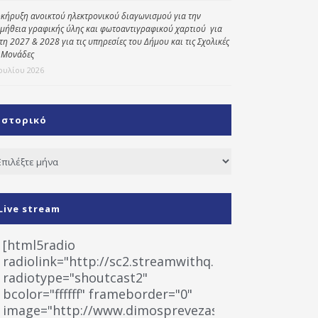
κήρυξη ανοικτού ηλεκτρονικού διαγωνισμού για την
μήθεια γραφικής ύλης και φωτοαντιγραφικού χαρτιού για
έτη 2027 & 2028 για τις υπηρεσίες του Δήμου και τις Σχολικές
 Μονάδες
Ιουλίου 2026
Ιστορικό
τορικό
Live stream
[html5radio
radiolink="http://sc2.streamwithq.com:8028/stream
radiotype="shoutcast2"
bcolor="ffffff" frameborder="0"
image="http://www.dimosprevezas.gr/wp-