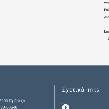
Αν
Ρα
Δι
Επ
Σχετικά links
.
48100 Πρέβεζα
823-60640