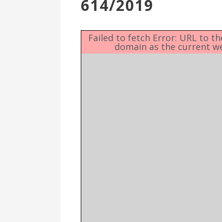
614/2019
Επιτροπή
Δημοτικές
Ενότητες
Failed to fetch Error: URL to t
domain as the current w
Αθλητικές
Υποδομές
Αθλητικές
Εκδηλώσεις