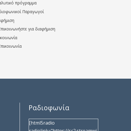
αλυτικό πρόγραμμα
διοφωνικοί Παραγωγοί
αφήμιση
Επικοινωνήστε για διαφήμιση
ικοινωνία
Επικοινωνία
Ραδιοφωνία
[html5radio
radiolink="https://sc2.streamwi