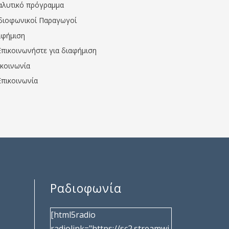
αλυτικό πρόγραμμα
διοφωνικοί Παραγωγοί
αφήμιση
Επικοινωνήστε για διαφήμιση
ικοινωνία
Επικοινωνία
Ραδιοφωνία
[html5radio
radiolink="https://sc2.streamwi