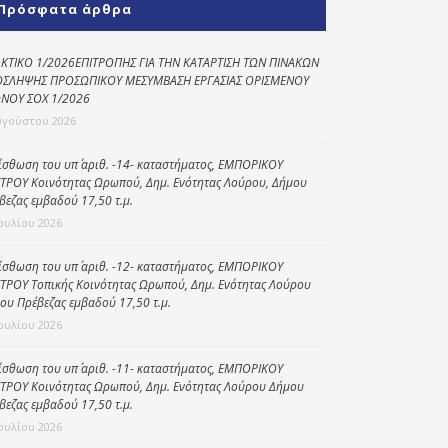
Πρόσφατα άρθρα
Κοινωνικό
παντοπωλείο
ΚΤΙΚΟ 1/2026ΕΠΙΤΡΟΠΗΣ ΓΙΑ ΤΗΝ ΚΑΤΑΡΤΙΣΗ ΤΩΝ ΠΙΝΑΚΩΝ
ΣΛΗΨΗΣ ΠΡΟΣΩΠΙΚΟΥ ΜΕΣΥΜΒΑΣΗ ΕΡΓΑΣΙΑΣ ΟΡΙΣΜΕΝΟΥ
Kοινωνικό
ΝΟΥ ΣΟΧ 1/2026
φαρμακείο
υγούστου 2026
Πρόγραμμα
“Βοήθεια στο σπίτι”
ίσθωση του υπ΄ αριθ. -14- καταστήματος, ΕΜΠΟΡΙΚΟΥ
ΤΡΟΥ Κοινότητας Ωρωπού, Δημ. Ενότητας Λούρου, Δήμου
Κέντρο Ημερήσιας
βεζας εμβαδού 17,50 τ.μ.
Φροντίδας
Ιουλίου 2026
Ηλικιωμένων
(Κ.Η.Φ.Η.) Πρέβεζας
ίσθωση του υπ΄ αριθ. -12- καταστήματος, ΕΜΠΟΡΙΚΟΥ
ΤΡΟΥ Τοπικής Κοινότητας Ωρωπού, Δημ. Ενότητας Λούρου
ου Πρέβεζας εμβαδού 17,50 τ.μ.
Ιουλίου 2026
ίσθωση του υπ΄ αριθ. -11- καταστήματος, ΕΜΠΟΡΙΚΟΥ
ΤΡΟΥ Κοινότητας Ωρωπού, Δημ. Ενότητας Λούρου Δήμου
βεζας εμβαδού 17,50 τ.μ.
Ιουλίου 2026