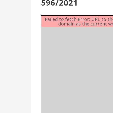
596/2021
Επιτροπή
Δημοτικές
Ενότητες
Failed to fetch Error: URL to t
domain as the current w
Αθλητικές
Υποδομές
Αθλητικές
Εκδηλώσεις