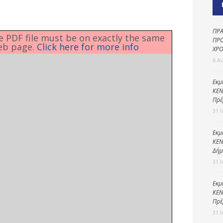
Καθαριότητα και
περιβάλλον
Δημοτική
ΠΡΑ
he PDF file must be on exactly the same
αστυνομία
ΠΡΟ
eb page.
Click here for more info
ΧΡΟ
Γραφείο εσόδων
6 Α
Παιδικοί σταθμοί
Εκμ
ΚΕΝ
Πολιτική
Πρέ
προστασία
31 
Εκμ
ΚΕΝ
Δήμ
31 
Εκμ
ΚΕΝ
Πρέ
31 