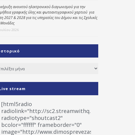
κήρυξη ανοικτού ηλεκτρονικού διαγωνισμού για την
μήθεια γραφικής ύλης και φωτοαντιγραφικού χαρτιού για
έτη 2027 & 2028 για τις υπηρεσίες του Δήμου και τις Σχολικές
 Μονάδες
Ιουλίου 2026
Ιστορικό
τορικό
Live stream
[html5radio
radiolink="http://sc2.streamwithq.com:8028/stream
radiotype="shoutcast2"
bcolor="ffffff" frameborder="0"
image="http://www.dimosprevezas.gr/wp-