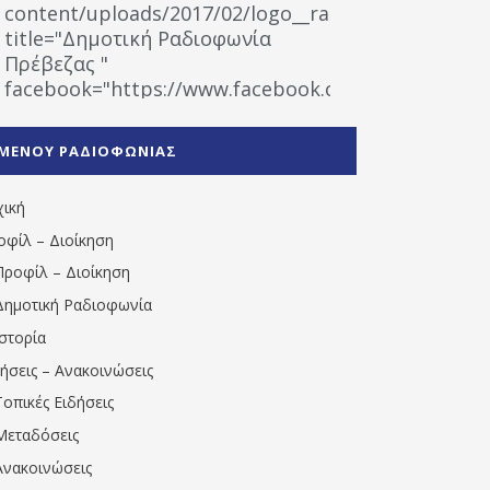
content/uploads/2017/02/logo__radiofonias.jpg"
title="Δημοτική Ραδιοφωνία
Πρέβεζας "
facebook="https://www.facebook.com/%CE%9
%CE%A1%CE%B1%CE%B4%CE%B9%CE%BF%CF%86
%CE%A0%CF%81%CE%AD%CE%B2%CE%B5%CE%B6%
ΜΕΝΟΥ ΡΑΔΙΟΦΩΝΙΑΣ
1531194763766854/" artist="" ]
χική
οφίλ – Διοίκηση
Προφίλ – Διοίκηση
Δημοτική Ραδιοφωνία
Ιστορία
δήσεις – Ανακοινώσεις
Τοπικές Ειδήσεις
Μεταδόσεις
Ανακοινώσεις