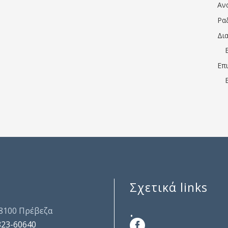
Αν
Ρα
Δι
Επ
Σχετικά links
.
48100 Πρέβεζα
823-60640