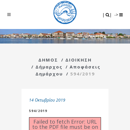
Search
|
|
|
|
->
ΔΗΜΟΣ
/
ΔΙΟΙΚΗΣΗ
/
Δήμαρχος
/
Αποφάσεις
Δημάρχου
/
594/2019
14 Οκτωβρίου 2019
594/2019
Failed to fetch Error: URL
to the PDF file must be on