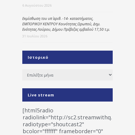
6 Αυγούστου 2026
Εκμίσθωση του υπ΄ αριθ. -14- καταστήματος,
ΕΜΠΟΡΙΚΟΥ ΚΕΝΤΡΟΥ Κοινότητας Ωρωπού, Δημ.
Ενότητας Λούρου, Δήμου Πρέβεζας εμβαδού 17,50 τ.μ.
31 Ιουλίου 2026
Ιστορικό
Ιστορικό
Live stream
[html5radio
radiolink="http://sc2.streamwithq.com:802
radiotype="shoutcast2"
bcolor="ffffff" frameborder="0"