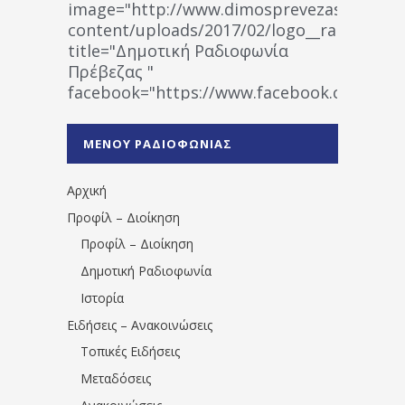
image="http://www.dimosprevezas.gr/wp-
content/uploads/2017/02/logo__radiofonias
title="Δημοτική Ραδιοφωνία
Πρέβεζας "
facebook="https://www.facebook.co
%CE%A1%CE%B1%CE%B4%CE%B9%CE%BF%
%CE%A0%CF%81%CE%AD%CE%B2%CE%B5%
ΜΕΝΟΥ ΡΑΔΙΟΦΩΝΙΑΣ
1531194763766854/" artist="" ]
Αρχική
Προφίλ – Διοίκηση
Προφίλ – Διοίκηση
Δημοτική Ραδιοφωνία
Ιστορία
Ειδήσεις – Ανακοινώσεις
Τοπικές Ειδήσεις
Μεταδόσεις