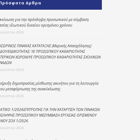
Πρόσφατα άρθρα
Κοινωνικό
παντοπωλείο
κοίνωση για την πρόσληψη προσωπικού με σύμβαση
ασίας ιδιωτικού δικαίου ορισμένου χρόνου
Kοινωνικό
φαρμακείο
υγούστου 2026
Πρόγραμμα
ΣΩΡΙΝΟΣ ΠΙΝΑΚΑΣ ΚΑΤΑΤΑΞΗΣ (Μερικής Απασχόλησης)
“Βοήθεια στο σπίτι”
ΔΟΥ/ΕΙΔΙΚΟΤΗΤΑΣ: ΥΕ ΠΡΟΣΩΠΙΚΟΥ ΚΑΘΑΡΙΟΤΗΤΑΣ
ΤΕΡΙΚΩΝ ΧΩΡΩΝ/ΥΕ ΠΡΟΣΩΠΙΚΟΥ ΚΑΘΑΡΙΟΤΗΤΑΣ ΣΧΟΛΙΚΩΝ
Κέντρο Ημερήσιας
ΝΑΔΩΝ
Φροντίδας
υγούστου 2026
Ηλικιωμένων
(Κ.Η.Φ.Η.) Πρέβεζας
κήρυξη δημοπρασίας μίσθωσης ακινήτου για τη λειτουργία
ου μεταφόρτωσης της ανακύκλωσης
υγούστου 2026
ΚΤΙΚΟ 1/2026ΕΠΙΤΡΟΠΗΣ ΓΙΑ ΤΗΝ ΚΑΤΑΡΤΙΣΗ ΤΩΝ ΠΙΝΑΚΩΝ
ΣΛΗΨΗΣ ΠΡΟΣΩΠΙΚΟΥ ΜΕΣΥΜΒΑΣΗ ΕΡΓΑΣΙΑΣ ΟΡΙΣΜΕΝΟΥ
ΝΟΥ ΣΟΧ 1/2026
υγούστου 2026