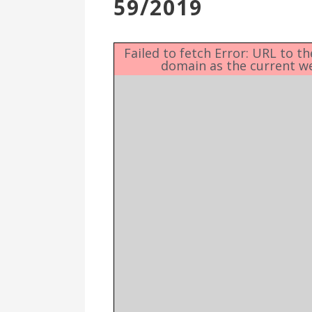
59/2019
Επιτροπή
Δημοτικές
Ενότητες
Failed to fetch Error: URL to t
domain as the current w
Αθλητικές
Υποδομές
Αθλητικές
Εκδηλώσεις