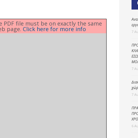
Καθαριότητα και
περιβάλλον
Δημοτική
Ανα
he PDF file must be on exactly the same
αστυνομία
εργ
eb page.
Click here for more info
7 Α
Γραφείο εσόδων
ΠΡΟ
Παιδικοί σταθμοί
ΚΛΑ
ΕΣΩ
Πολιτική
ΜΟ
προστασία
7 Α
Δια
χώρ
7 Α
ΠΡΑ
ΠΡΟ
ΧΡΟ
6 Α