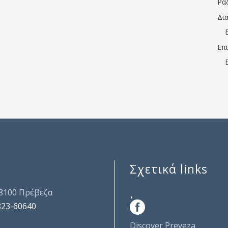
Ρα
Δι
Επ
Σχετικά links
.
48100 Πρέβεζα
823-60640
Discover Preveza