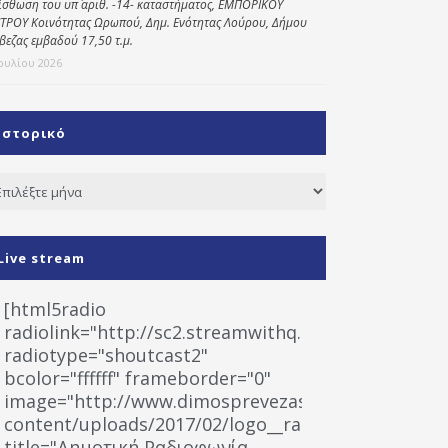
ίσθωση του υπ΄ αριθ. -14- καταστήματος, ΕΜΠΟΡΙΚΟΥ
ΤΡΟΥ Κοινότητας Ωρωπού, Δημ. Ενότητας Λούρου, Δήμου
βεζας εμβαδού 17,50 τ.μ.
Ιουλίου 2026
Ιστορικό
τορικό
Live stream
[html5radio
radiolink="http://sc2.streamwithq.com:8028/stream
radiotype="shoutcast2"
bcolor="ffffff" frameborder="0"
image="http://www.dimosprevezas.gr/wp-
content/uploads/2017/02/logo__radiofonias.jpg"
title="Δημοτική Ραδιοφωνία