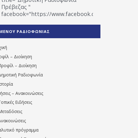
Πρέβεζας "
facebook="https://www.facebook.com/%CE%9
%CE%A1%CE%B1%CE%B4%CE%B9%CE%BF%CF%86
%CE%A0%CF%81%CE%AD%CE%B2%CE%B5%CE%B6%
ΜΕΝΟΥ ΡΑΔΙΟΦΩΝΙΑΣ
1531194763766854/" artist="" ]
χική
οφίλ – Διοίκηση
Προφίλ – Διοίκηση
Δημοτική Ραδιοφωνία
Ιστορία
δήσεις – Ανακοινώσεις
Τοπικές Ειδήσεις
Μεταδόσεις
Ανακοινώσεις
αλυτικό πρόγραμμα