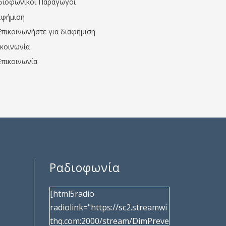
διοφωνικοί Παραγωγοί
αφήμιση
Επικοινωνήστε για διαφήμιση
ικοινωνία
Επικοινωνία
Ραδιοφωνία
[html5radio
radiolink="https://sc2.streamwi
thq.com:2000/stream/DimPreve