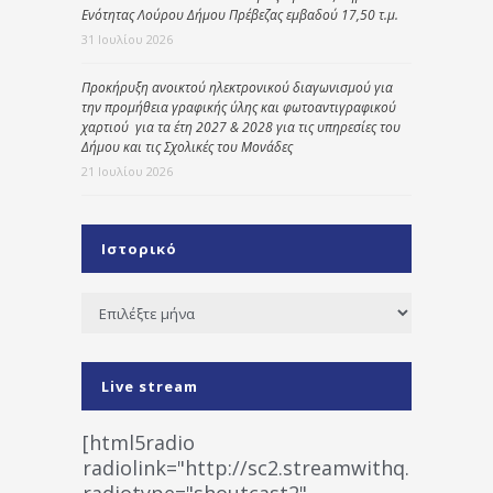
Ενότητας Λούρου Δήμου Πρέβεζας εμβαδού 17,50 τ.μ.
31 Ιουλίου 2026
Προκήρυξη ανοικτού ηλεκτρονικού διαγωνισμού για
την προμήθεια γραφικής ύλης και φωτοαντιγραφικού
χαρτιού για τα έτη 2027 & 2028 για τις υπηρεσίες του
Δήμου και τις Σχολικές του Μονάδες
21 Ιουλίου 2026
Ιστορικό
Ιστορικό
Live stream
[html5radio
radiolink="http://sc2.streamwithq.com:802
radiotype="shoutcast2"