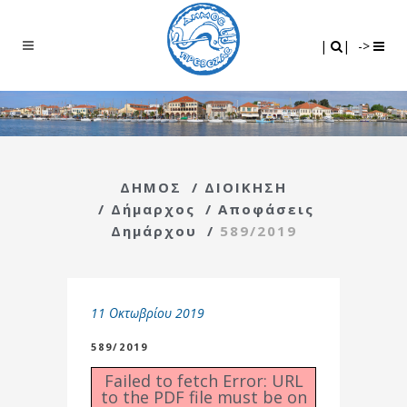
Search
|
|
|
|
->
ΔΗΜΟΣ
/
ΔΙΟΙΚΗΣΗ
/
Δήμαρχος
/
Αποφάσεις
Δημάρχου
/
589/2019
11 Οκτωβρίου 2019
589/2019
Failed to fetch Error: URL
to the PDF file must be on