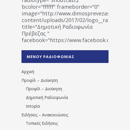
bcolor="ffffff" frameborder="0"
image="http://www.dimosprevezas.gr/wp-
content/uploads/2017/02/logo__radiofonias
title="Δημοτική Ραδιοφωνία
Πρέβεζας "
facebook="https://www.facebook.co
%CE%A1%CE%B1%CE%B4%CE%B9%CE%BF%
%CE%A0%CF%81%CE%AD%CE%B2%CE%B5%
ΜΕΝΟΥ ΡΑΔΙΟΦΩΝΙΑΣ
1531194763766854/" artist="" ]
Αρχική
Προφίλ – Διοίκηση
Προφίλ – Διοίκηση
Δημοτική Ραδιοφωνία
Ιστορία
Ειδήσεις – Ανακοινώσεις
Τοπικές Ειδήσεις