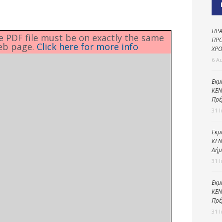
Καθαριότητα και
περιβάλλον
Δημοτική
ΠΡΑ
he PDF file must be on exactly the same
αστυνομία
ΠΡΟ
eb page.
Click here for more info
ΧΡΟ
Γραφείο εσόδων
6 Α
Παιδικοί σταθμοί
Εκμ
ΚΕΝ
Πολιτική
Πρέ
προστασία
31 
Εκμ
ΚΕΝ
Δήμ
31 
Εκμ
ΚΕΝ
Πρέ
31 