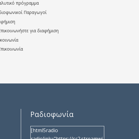
αλυτικό πρόγραμμα
διοφωνικοί Παραγωγοί
αφήμιση
Επικοινωνήστε για διαφήμιση
ικοινωνία
Επικοινωνία
Ραδιοφωνία
[html5radio
radiolink="https://sc2.streamwi