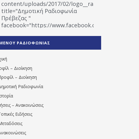
content/uploads/2017/02/logo__radiofonias.jpg"
title="Δημοτική Ραδιοφωνία
Πρέβεζας "
facebook="https://www.facebook.com/%CE%9
%CE%A1%CE%B1%CE%B4%CE%B9%CE%BF%CF%86
%CE%A0%CF%81%CE%AD%CE%B2%CE%B5%CE%B6%
ΜΕΝΟΥ ΡΑΔΙΟΦΩΝΙΑΣ
1531194763766854/" artist="" ]
χική
οφίλ – Διοίκηση
Προφίλ – Διοίκηση
Δημοτική Ραδιοφωνία
Ιστορία
δήσεις – Ανακοινώσεις
Τοπικές Ειδήσεις
Μεταδόσεις
Ανακοινώσεις