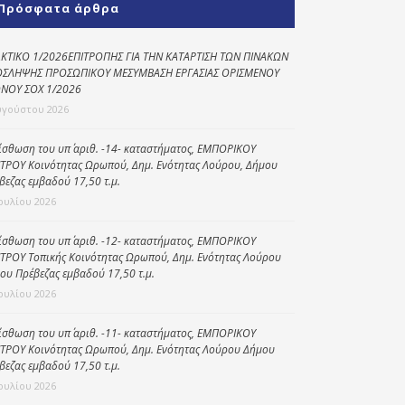
Πρόσφατα άρθρα
Κοινωνικό
παντοπωλείο
ΚΤΙΚΟ 1/2026ΕΠΙΤΡΟΠΗΣ ΓΙΑ ΤΗΝ ΚΑΤΑΡΤΙΣΗ ΤΩΝ ΠΙΝΑΚΩΝ
ΣΛΗΨΗΣ ΠΡΟΣΩΠΙΚΟΥ ΜΕΣΥΜΒΑΣΗ ΕΡΓΑΣΙΑΣ ΟΡΙΣΜΕΝΟΥ
Kοινωνικό
ΝΟΥ ΣΟΧ 1/2026
φαρμακείο
υγούστου 2026
Πρόγραμμα
“Βοήθεια στο σπίτι”
ίσθωση του υπ΄ αριθ. -14- καταστήματος, ΕΜΠΟΡΙΚΟΥ
ΤΡΟΥ Κοινότητας Ωρωπού, Δημ. Ενότητας Λούρου, Δήμου
Κέντρο Ημερήσιας
βεζας εμβαδού 17,50 τ.μ.
Φροντίδας
Ιουλίου 2026
Ηλικιωμένων
(Κ.Η.Φ.Η.) Πρέβεζας
ίσθωση του υπ΄ αριθ. -12- καταστήματος, ΕΜΠΟΡΙΚΟΥ
ΤΡΟΥ Τοπικής Κοινότητας Ωρωπού, Δημ. Ενότητας Λούρου
ου Πρέβεζας εμβαδού 17,50 τ.μ.
Ιουλίου 2026
ίσθωση του υπ΄ αριθ. -11- καταστήματος, ΕΜΠΟΡΙΚΟΥ
ΤΡΟΥ Κοινότητας Ωρωπού, Δημ. Ενότητας Λούρου Δήμου
βεζας εμβαδού 17,50 τ.μ.
Ιουλίου 2026