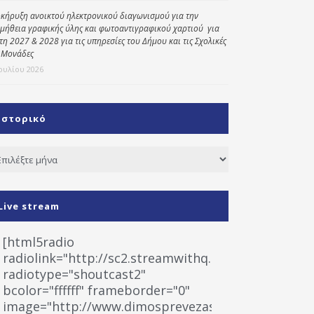
κήρυξη ανοικτού ηλεκτρονικού διαγωνισμού για την
μήθεια γραφικής ύλης και φωτοαντιγραφικού χαρτιού για
έτη 2027 & 2028 για τις υπηρεσίες του Δήμου και τις Σχολικές
 Μονάδες
Ιουλίου 2026
Ιστορικό
τορικό
Live stream
[html5radio
radiolink="http://sc2.streamwithq.com:8028/stream
radiotype="shoutcast2"
bcolor="ffffff" frameborder="0"
image="http://www.dimosprevezas.gr/wp-