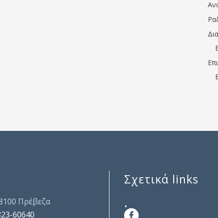
Αν
Ρα
Δι
Επ
Σχετικά links
.
48100 Πρέβεζα
823-60640