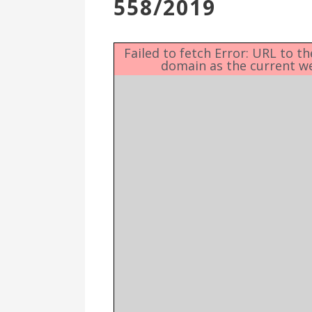
558/2019
Επιτροπή
Δημοτικές
Ενότητες
Failed to fetch Error: URL to t
domain as the current w
Αθλητικές
Υποδομές
Αθλητικές
Εκδηλώσεις