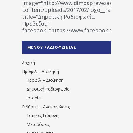
image="http://www.dimosprevezas.gr/wp-
content/uploads/2017/02/logo__radiofonias
title="Δημοτική Ραδιοφωνία
Πρέβεζας "
facebook="https://www.facebook.co
%CE%A1%CE%B1%CE%B4%CE%B9%CE%BF%
%CE%A0%CF%81%CE%AD%CE%B2%CE%B5%
ΜΕΝΟΥ ΡΑΔΙΟΦΩΝΙΑΣ
1531194763766854/" artist="" ]
Αρχική
Προφίλ – Διοίκηση
Προφίλ – Διοίκηση
Δημοτική Ραδιοφωνία
Ιστορία
Ειδήσεις – Ανακοινώσεις
Τοπικές Ειδήσεις
Μεταδόσεις