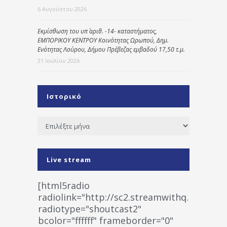
6 Αυγούστου 2026
Εκμίσθωση του υπ΄ αριθ. -14- καταστήματος,
ΕΜΠΟΡΙΚΟΥ ΚΕΝΤΡΟΥ Κοινότητας Ωρωπού, Δημ.
Ενότητας Λούρου, Δήμου Πρέβεζας εμβαδού 17,50 τ.μ.
31 Ιουλίου 2026
Ιστορικό
Ιστορικό
Live stream
[html5radio
radiolink="http://sc2.streamwithq.com:802
radiotype="shoutcast2"
bcolor="ffffff" frameborder="0"