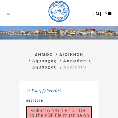
Search
|
|
|
|
->
ΔΗΜΟΣ
/
ΔΙΟΙΚΗΣΗ
/
Δήμαρχος
/
Αποφάσεις
Δημάρχου
/
552/2019
26 Σεπτεμβρίου 2019
552/2019
Failed to fetch Error: URL
to the PDF file must be on