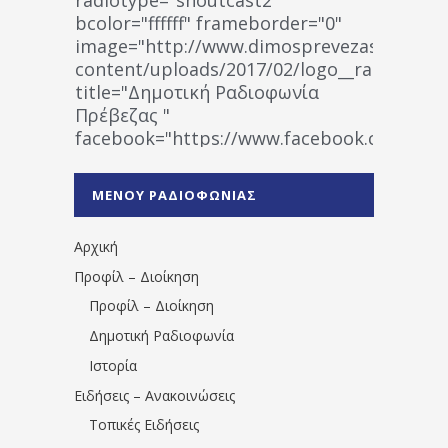
bcolor="ffffff" frameborder="0"
image="http://www.dimosprevezas.gr/wp-
content/uploads/2017/02/logo__radiofonias
title="Δημοτική Ραδιοφωνία
Πρέβεζας "
facebook="https://www.facebook.co
%CE%A1%CE%B1%CE%B4%CE%B9%CE%BF%
%CE%A0%CF%81%CE%AD%CE%B2%CE%B5%
ΜΕΝΟΥ ΡΑΔΙΟΦΩΝΙΑΣ
1531194763766854/" artist="" ]
Αρχική
Προφίλ – Διοίκηση
Προφίλ – Διοίκηση
Δημοτική Ραδιοφωνία
Ιστορία
Ειδήσεις – Ανακοινώσεις
Τοπικές Ειδήσεις