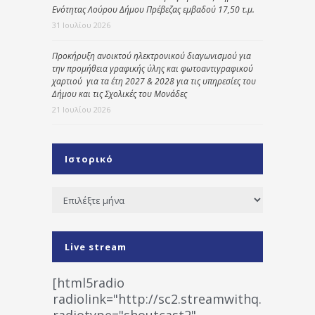
Ενότητας Λούρου Δήμου Πρέβεζας εμβαδού 17,50 τ.μ.
31 Ιουλίου 2026
Προκήρυξη ανοικτού ηλεκτρονικού διαγωνισμού για
την προμήθεια γραφικής ύλης και φωτοαντιγραφικού
χαρτιού για τα έτη 2027 & 2028 για τις υπηρεσίες του
Δήμου και τις Σχολικές του Μονάδες
21 Ιουλίου 2026
Ιστορικό
Ιστορικό
Live stream
[html5radio
radiolink="http://sc2.streamwithq.com:802
radiotype="shoutcast2"