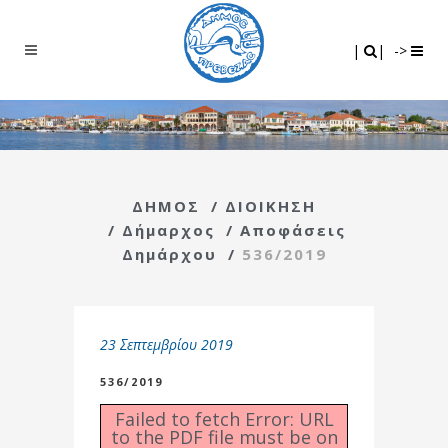
Search
|
|
|
|
->
ΔΗΜΟΣ
/
ΔΙΟΙΚΗΣΗ
/
Δήμαρχος
/
Αποφάσεις
Δημάρχου
/
536/2019
23 Σεπτεμβρίου 2019
536/2019
Failed to fetch Error: URL
to the PDF file must be on