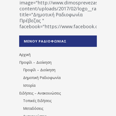
image="http://www.dimosprevezas.gr/wp-
content/uploads/2017/02/logo__radiofonias
title="Δημοτική Ραδιοφωνία
Πρέβεζας "
facebook="https://www.facebook.co
%CE%A1%CE%B1%CE%B4%CE%B9%CE%BF%
%CE%A0%CF%81%CE%AD%CE%B2%CE%B5%
ΜΕΝΟΥ ΡΑΔΙΟΦΩΝΙΑΣ
1531194763766854/" artist="" ]
Αρχική
Προφίλ – Διοίκηση
Προφίλ – Διοίκηση
Δημοτική Ραδιοφωνία
Ιστορία
Ειδήσεις – Ανακοινώσεις
Τοπικές Ειδήσεις
Μεταδόσεις