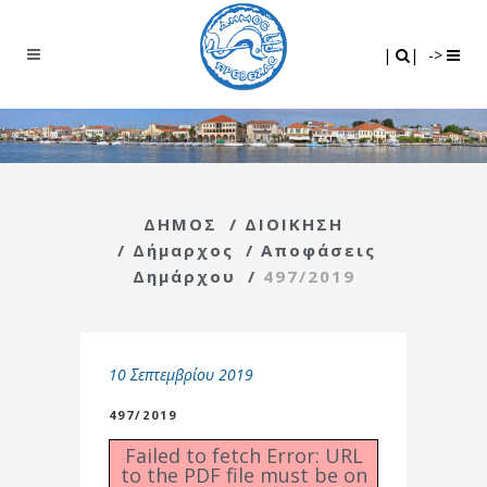
Search
|
|
|
|
->
ΔΗΜΟΣ
/
ΔΙΟΙΚΗΣΗ
/
Δήμαρχος
/
Αποφάσεις
Δημάρχου
/
497/2019
10 Σεπτεμβρίου 2019
497/2019
Failed to fetch Error: URL
to the PDF file must be on