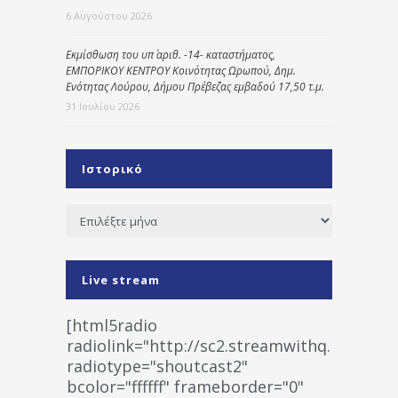
6 Αυγούστου 2026
Εκμίσθωση του υπ΄ αριθ. -14- καταστήματος,
ΕΜΠΟΡΙΚΟΥ ΚΕΝΤΡΟΥ Κοινότητας Ωρωπού, Δημ.
Ενότητας Λούρου, Δήμου Πρέβεζας εμβαδού 17,50 τ.μ.
31 Ιουλίου 2026
Ιστορικό
Ιστορικό
Live stream
[html5radio
radiolink="http://sc2.streamwithq.com:802
radiotype="shoutcast2"
bcolor="ffffff" frameborder="0"