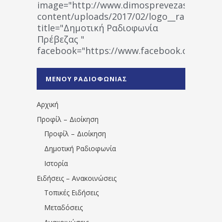
image="http://www.dimosprevezas.gr/wp-
content/uploads/2017/02/logo__radiofonias
title="Δημοτική Ραδιοφωνία
Πρέβεζας "
facebook="https://www.facebook.co
%CE%A1%CE%B1%CE%B4%CE%B9%CE%BF%
%CE%A0%CF%81%CE%AD%CE%B2%CE%B5%
ΜΕΝΟΥ ΡΑΔΙΟΦΩΝΙΑΣ
1531194763766854/" artist="" ]
Αρχική
Προφίλ – Διοίκηση
Προφίλ – Διοίκηση
Δημοτική Ραδιοφωνία
Ιστορία
Ειδήσεις – Ανακοινώσεις
Τοπικές Ειδήσεις
Μεταδόσεις