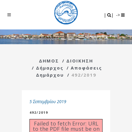
Search
|
|
|
|
->
ΔΗΜΟΣ
/
ΔΙΟΙΚΗΣΗ
/
Δήμαρχος
/
Αποφάσεις
Δημάρχου
/
492/2019
5 Σεπτεμβρίου 2019
492/2019
Failed to fetch Error: URL
to the PDF file must be on