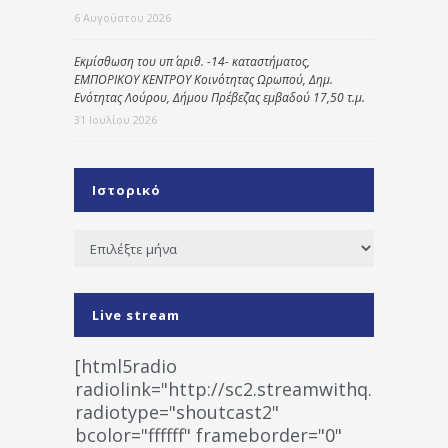
6 Αυγούστου 2026
Εκμίσθωση του υπ΄ αριθ. -14- καταστήματος,
ΕΜΠΟΡΙΚΟΥ ΚΕΝΤΡΟΥ Κοινότητας Ωρωπού, Δημ.
Ενότητας Λούρου, Δήμου Πρέβεζας εμβαδού 17,50 τ.μ.
31 Ιουλίου 2026
Ιστορικό
Ιστορικό
Live stream
[html5radio
radiolink="http://sc2.streamwithq.com:802
radiotype="shoutcast2"
bcolor="ffffff" frameborder="0"