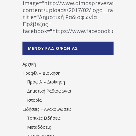
image="http://www.dimosprevezas.gr/wp-
content/uploads/2017/02/logo__radiofonias
title="Δημοτική Ραδιοφωνία
Πρέβεζας "
facebook="https://www.facebook.co
%CE%A1%CE%B1%CE%B4%CE%B9%CE%BF%
%CE%A0%CF%81%CE%AD%CE%B2%CE%B5%
ΜΕΝΟΥ ΡΑΔΙΟΦΩΝΙΑΣ
1531194763766854/" artist="" ]
Αρχική
Προφίλ – Διοίκηση
Προφίλ – Διοίκηση
Δημοτική Ραδιοφωνία
Ιστορία
Ειδήσεις – Ανακοινώσεις
Τοπικές Ειδήσεις
Μεταδόσεις