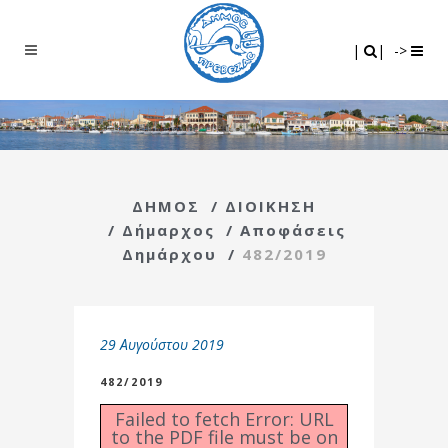
Search
|
|
|
|
->
ΔΗΜΟΣ
/
ΔΙΟΙΚΗΣΗ
/
Δήμαρχος
/
Αποφάσεις
Δημάρχου
/
482/2019
29 Αυγούστου 2019
482/2019
Failed to fetch Error: URL
to the PDF file must be on