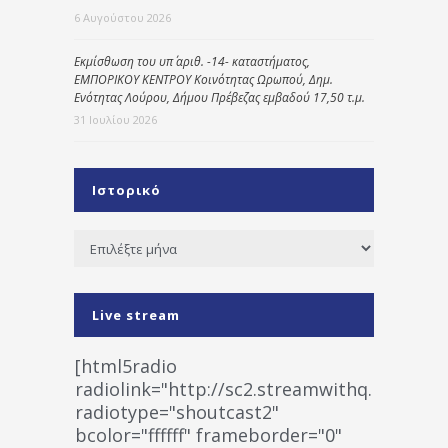
6 Αυγούστου 2026
Εκμίσθωση του υπ΄ αριθ. -14- καταστήματος,
ΕΜΠΟΡΙΚΟΥ ΚΕΝΤΡΟΥ Κοινότητας Ωρωπού, Δημ.
Ενότητας Λούρου, Δήμου Πρέβεζας εμβαδού 17,50 τ.μ.
31 Ιουλίου 2026
Ιστορικό
Ιστορικό
Live stream
[html5radio
radiolink="http://sc2.streamwithq.com:802
radiotype="shoutcast2"
bcolor="ffffff" frameborder="0"