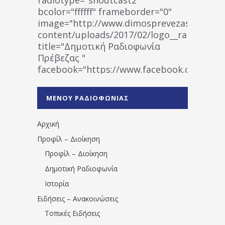
bcolor="ffffff" frameborder="0"
image="http://www.dimosprevezas.gr/wp-
content/uploads/2017/02/logo__radiofonias
title="Δημοτική Ραδιοφωνία
Πρέβεζας "
facebook="https://www.facebook.co
%CE%A1%CE%B1%CE%B4%CE%B9%CE%BF%
%CE%A0%CF%81%CE%AD%CE%B2%CE%B5%
ΜΕΝΟΥ ΡΑΔΙΟΦΩΝΙΑΣ
1531194763766854/" artist="" ]
Αρχική
Προφίλ – Διοίκηση
Προφίλ – Διοίκηση
Δημοτική Ραδιοφωνία
Ιστορία
Ειδήσεις – Ανακοινώσεις
Τοπικές Ειδήσεις