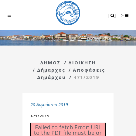
Search
|
|
|
|
->
ΔΗΜΟΣ
/
ΔΙΟΙΚΗΣΗ
/
Δήμαρχος
/
Αποφάσεις
Δημάρχου
/
471/2019
20 Αυγούστου 2019
471/2019
Failed to fetch Error: URL
to the PDF file must be on