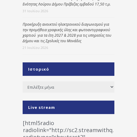
Ενότητας Λούρου Δήμου Πρέβεζας εμβαδού 17,50 τ.μ.
31 Ιουλίου 2026
Προκήρυξη ανοικτού ηλεκτρονικού διαγωνισμού για
την προμήθεια γραφικής ύλης και φωτοαντιγραφικού
χαρτιού για τα έτη 2027 & 2028 για τις υπηρεσίες του
Δήμου και τις Σχολικές του Μονάδες
21 Ιουλίου 2026
Ιστορικό
Ιστορικό
Live stream
[html5radio
radiolink="http://sc2.streamwithq.com:802
radiotype="shoutcast2"