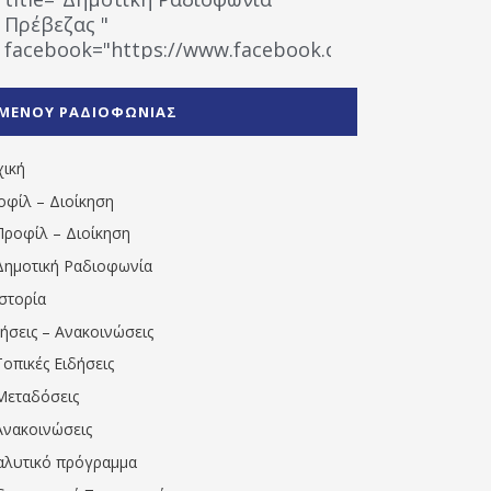
Πρέβεζας "
facebook="https://www.facebook.com/%CE%9
%CE%A1%CE%B1%CE%B4%CE%B9%CE%BF%CF%86
%CE%A0%CF%81%CE%AD%CE%B2%CE%B5%CE%B6%
ΜΕΝΟΥ ΡΑΔΙΟΦΩΝΙΑΣ
1531194763766854/" artist="" ]
χική
οφίλ – Διοίκηση
Προφίλ – Διοίκηση
Δημοτική Ραδιοφωνία
Ιστορία
δήσεις – Ανακοινώσεις
Τοπικές Ειδήσεις
Μεταδόσεις
Ανακοινώσεις
αλυτικό πρόγραμμα