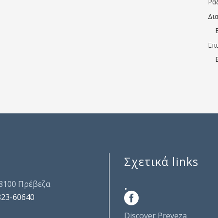
Ρα
Δι
Επ
Σχετικά links
.
48100 Πρέβεζα
823-60640
Discover Preveza