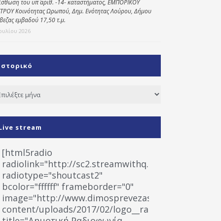
ίσθωση του υπ΄ αριθ. -14- καταστήματος, ΕΜΠΟΡΙΚΟΥ
ΤΡΟΥ Κοινότητας Ωρωπού, Δημ. Ενότητας Λούρου, Δήμου
βεζας εμβαδού 17,50 τ.μ.
Ιουλίου 2026
Ιστορικό
τορικό
Live stream
[html5radio
radiolink="http://sc2.streamwithq.com:8028/stream
radiotype="shoutcast2"
bcolor="ffffff" frameborder="0"
image="http://www.dimosprevezas.gr/wp-
content/uploads/2017/02/logo__radiofonias.jpg"
title="Δημοτική Ραδιοφωνία