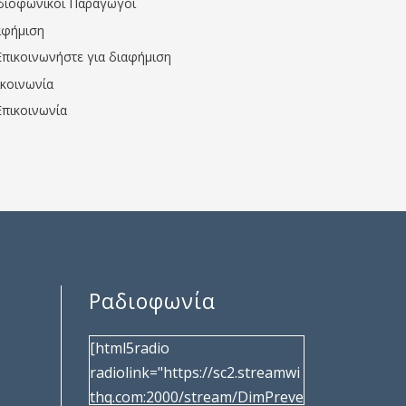
διοφωνικοί Παραγωγοί
αφήμιση
Επικοινωνήστε για διαφήμιση
ικοινωνία
Επικοινωνία
Ραδιοφωνία
[html5radio
radiolink="https://sc2.streamwi
thq.com:2000/stream/DimPreve