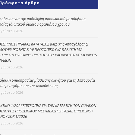
Πρόσφατα άρθρα
Κοινωνικό
παντοπωλείο
κοίνωση για την πρόσληψη προσωπικού με σύμβαση
ασίας ιδιωτικού δικαίου ορισμένου χρόνου
Kοινωνικό
φαρμακείο
υγούστου 2026
Πρόγραμμα
ΣΩΡΙΝΟΣ ΠΙΝΑΚΑΣ ΚΑΤΑΤΑΞΗΣ (Μερικής Απασχόλησης)
“Βοήθεια στο σπίτι”
ΔΟΥ/ΕΙΔΙΚΟΤΗΤΑΣ: ΥΕ ΠΡΟΣΩΠΙΚΟΥ ΚΑΘΑΡΙΟΤΗΤΑΣ
ΤΕΡΙΚΩΝ ΧΩΡΩΝ/ΥΕ ΠΡΟΣΩΠΙΚΟΥ ΚΑΘΑΡΙΟΤΗΤΑΣ ΣΧΟΛΙΚΩΝ
Κέντρο Ημερήσιας
ΝΑΔΩΝ
Φροντίδας
υγούστου 2026
Ηλικιωμένων
(Κ.Η.Φ.Η.) Πρέβεζας
κήρυξη δημοπρασίας μίσθωσης ακινήτου για τη λειτουργία
ου μεταφόρτωσης της ανακύκλωσης
υγούστου 2026
ΚΤΙΚΟ 1/2026ΕΠΙΤΡΟΠΗΣ ΓΙΑ ΤΗΝ ΚΑΤΑΡΤΙΣΗ ΤΩΝ ΠΙΝΑΚΩΝ
ΣΛΗΨΗΣ ΠΡΟΣΩΠΙΚΟΥ ΜΕΣΥΜΒΑΣΗ ΕΡΓΑΣΙΑΣ ΟΡΙΣΜΕΝΟΥ
ΝΟΥ ΣΟΧ 1/2026
υγούστου 2026