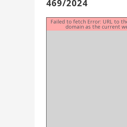
469/2024
Επιτροπή
Δημοτικές
Ενότητες
Failed to fetch Error: URL to t
domain as the current w
Αθλητικές
Υποδομές
Αθλητικές
Εκδηλώσεις