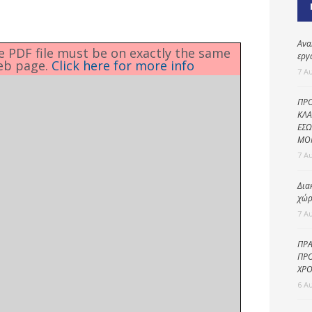
Καθαριότητα και
περιβάλλον
Δημοτική
Ανα
he PDF file must be on exactly the same
αστυνομία
εργ
eb page.
Click here for more info
7 Α
Γραφείο εσόδων
ΠΡΟ
Παιδικοί σταθμοί
ΚΛΑ
ΕΣΩ
Πολιτική
ΜΟ
προστασία
7 Α
Δια
χώρ
7 Α
ΠΡΑ
ΠΡΟ
ΧΡΟ
6 Α