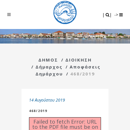
Search
|
|
|
|
->
ΔΗΜΟΣ
/
ΔΙΟΙΚΗΣΗ
/
Δήμαρχος
/
Αποφάσεις
Δημάρχου
/
468/2019
14 Αυγούστου 2019
468/2019
Failed to fetch Error: URL
to the PDF file must be on