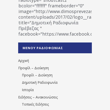
bcolor="ffffff" frameborder="0"
image="http://www.dimosprevezas.gr/wp-
content/uploads/2017/02/logo__radiofonias
title="Δημοτική Ραδιοφωνία
Πρέβεζας "
facebook="https://www.facebook.co
%CE%A1%CE%B1%CE%B4%CE%B9%CE%BF%
%CE%A0%CF%81%CE%AD%CE%B2%CE%B5%
ΜΕΝΟΥ ΡΑΔΙΟΦΩΝΙΑΣ
1531194763766854/" artist="" ]
Αρχική
Προφίλ – Διοίκηση
Προφίλ – Διοίκηση
Δημοτική Ραδιοφωνία
Ιστορία
Ειδήσεις – Ανακοινώσεις
Τοπικές Ειδήσεις