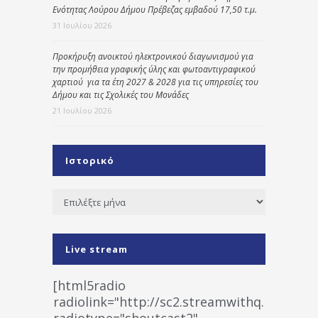
Ενότητας Λούρου Δήμου Πρέβεζας εμβαδού 17,50 τ.μ.
31 Ιουλίου 2026
Προκήρυξη ανοικτού ηλεκτρονικού διαγωνισμού για
την προμήθεια γραφικής ύλης και φωτοαντιγραφικού
χαρτιού για τα έτη 2027 & 2028 για τις υπηρεσίες του
Δήμου και τις Σχολικές του Μονάδες
21 Ιουλίου 2026
Ιστορικό
Ιστορικό
Live stream
[html5radio
radiolink="http://sc2.streamwithq.com:802
radiotype="shoutcast2"