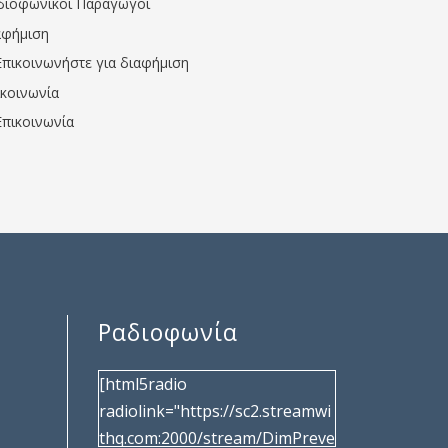
διοφωνικοί Παραγωγοί
αφήμιση
Επικοινωνήστε για διαφήμιση
ικοινωνία
Επικοινωνία
Ραδιοφωνία
[html5radio
radiolink="https://sc2.streamwi
thq.com:2000/stream/DimPreve