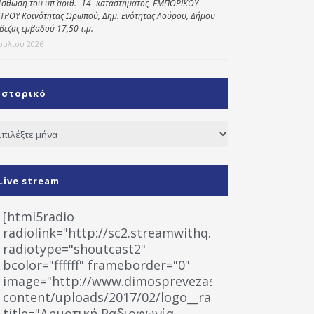
ίσθωση του υπ΄ αριθ. -14- καταστήματος, ΕΜΠΟΡΙΚΟΥ
ΤΡΟΥ Κοινότητας Ωρωπού, Δημ. Ενότητας Λούρου, Δήμου
βεζας εμβαδού 17,50 τ.μ.
Ιουλίου 2026
Ιστορικό
τορικό
Live stream
[html5radio
radiolink="http://sc2.streamwithq.com:8028/stream
radiotype="shoutcast2"
bcolor="ffffff" frameborder="0"
image="http://www.dimosprevezas.gr/wp-
content/uploads/2017/02/logo__radiofonias.jpg"
title="Δημοτική Ραδιοφωνία