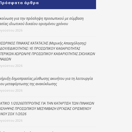
Πρόσφατα άρθρα
Κοινωνικό
παντοπωλείο
κοίνωση για την πρόσληψη προσωπικού με σύμβαση
ασίας ιδιωτικού δικαίου ορισμένου χρόνου
Kοινωνικό
φαρμακείο
υγούστου 2026
Πρόγραμμα
ΣΩΡΙΝΟΣ ΠΙΝΑΚΑΣ ΚΑΤΑΤΑΞΗΣ (Μερικής Απασχόλησης)
“Βοήθεια στο σπίτι”
ΔΟΥ/ΕΙΔΙΚΟΤΗΤΑΣ: ΥΕ ΠΡΟΣΩΠΙΚΟΥ ΚΑΘΑΡΙΟΤΗΤΑΣ
ΤΕΡΙΚΩΝ ΧΩΡΩΝ/ΥΕ ΠΡΟΣΩΠΙΚΟΥ ΚΑΘΑΡΙΟΤΗΤΑΣ ΣΧΟΛΙΚΩΝ
Κέντρο Ημερήσιας
ΝΑΔΩΝ
Φροντίδας
υγούστου 2026
Ηλικιωμένων
(Κ.Η.Φ.Η.) Πρέβεζας
κήρυξη δημοπρασίας μίσθωσης ακινήτου για τη λειτουργία
ου μεταφόρτωσης της ανακύκλωσης
υγούστου 2026
ΚΤΙΚΟ 1/2026ΕΠΙΤΡΟΠΗΣ ΓΙΑ ΤΗΝ ΚΑΤΑΡΤΙΣΗ ΤΩΝ ΠΙΝΑΚΩΝ
ΣΛΗΨΗΣ ΠΡΟΣΩΠΙΚΟΥ ΜΕΣΥΜΒΑΣΗ ΕΡΓΑΣΙΑΣ ΟΡΙΣΜΕΝΟΥ
ΝΟΥ ΣΟΧ 1/2026
υγούστου 2026