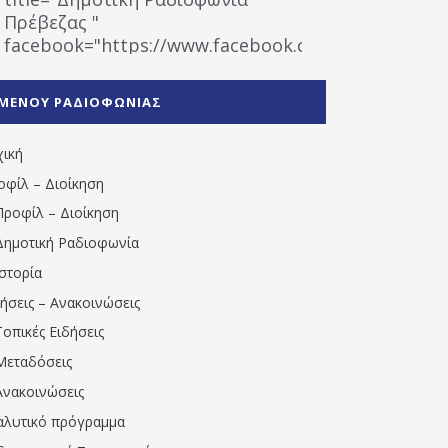
Πρέβεζας "
facebook="https://www.facebook.com/%CE%9
%CE%A1%CE%B1%CE%B4%CE%B9%CE%BF%CF%86
%CE%A0%CF%81%CE%AD%CE%B2%CE%B5%CE%B6%
ΜΕΝΟΥ ΡΑΔΙΟΦΩΝΙΑΣ
1531194763766854/" artist="" ]
χική
οφίλ – Διοίκηση
Προφίλ – Διοίκηση
Δημοτική Ραδιοφωνία
Ιστορία
δήσεις – Ανακοινώσεις
Τοπικές Ειδήσεις
Μεταδόσεις
Ανακοινώσεις
αλυτικό πρόγραμμα