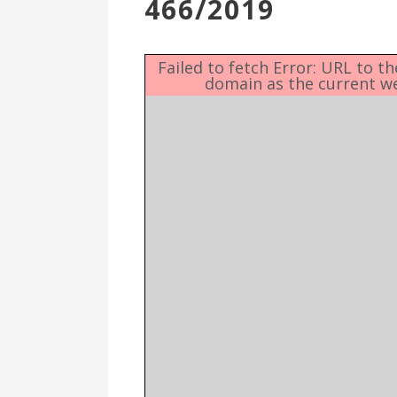
466/2019
Επιτροπή
Δημοτικές
Ενότητες
Failed to fetch Error: URL to t
domain as the current w
Αθλητικές
Υποδομές
Αθλητικές
Εκδηλώσεις