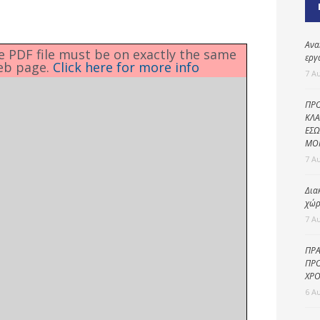
Καθαριότητα και
περιβάλλον
Δημοτική
Ανα
he PDF file must be on exactly the same
αστυνομία
εργ
eb page.
Click here for more info
7 Α
Γραφείο εσόδων
ΠΡΟ
Παιδικοί σταθμοί
ΚΛΑ
ΕΣΩ
Πολιτική
ΜΟ
προστασία
7 Α
Δια
χώρ
7 Α
ΠΡΑ
ΠΡΟ
ΧΡΟ
6 Α