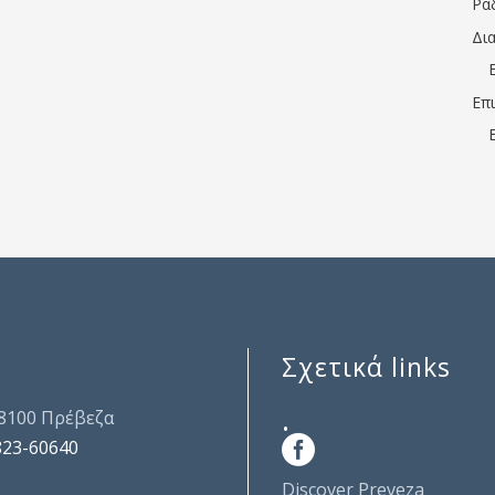
Ρα
Δι
Επ
Σχετικά links
.
48100 Πρέβεζα
823-60640
Discover Preveza