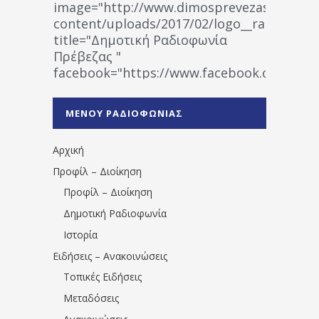
image="http://www.dimosprevezas.gr/wp-
content/uploads/2017/02/logo__radiofonias
title="Δημοτική Ραδιοφωνία
Πρέβεζας "
facebook="https://www.facebook.co
%CE%A1%CE%B1%CE%B4%CE%B9%CE%BF%
%CE%A0%CF%81%CE%AD%CE%B2%CE%B5%
ΜΕΝΟΥ ΡΑΔΙΟΦΩΝΙΑΣ
1531194763766854/" artist="" ]
Αρχική
Προφίλ – Διοίκηση
Προφίλ – Διοίκηση
Δημοτική Ραδιοφωνία
Ιστορία
Ειδήσεις – Ανακοινώσεις
Τοπικές Ειδήσεις
Μεταδόσεις