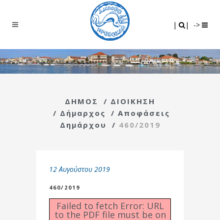
Search
|
|
|
|
->
ΔΗΜΟΣ
/
ΔΙΟΙΚΗΣΗ
/
Δήμαρχος
/
Αποφάσεις
Δημάρχου
/
460/2019
12 Αυγούστου 2019
460/2019
Failed to fetch Error: URL
to the PDF file must be on