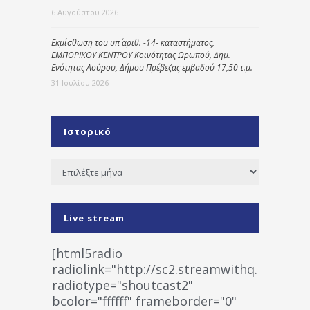
6 Αυγούστου 2026
Εκμίσθωση του υπ΄ αριθ. -14- καταστήματος,
ΕΜΠΟΡΙΚΟΥ ΚΕΝΤΡΟΥ Κοινότητας Ωρωπού, Δημ.
Ενότητας Λούρου, Δήμου Πρέβεζας εμβαδού 17,50 τ.μ.
31 Ιουλίου 2026
Ιστορικό
Ιστορικό
Live stream
[html5radio
radiolink="http://sc2.streamwithq.com:802
radiotype="shoutcast2"
bcolor="ffffff" frameborder="0"