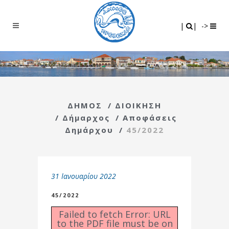
Search
|
|
|
|
->
ΔΗΜΟΣ
/
ΔΙΟΙΚΗΣΗ
/
Δήμαρχος
/
Αποφάσεις
Δημάρχου
/
45/2022
31 Ιανουαρίου 2022
45/2022
Failed to fetch Error: URL
to the PDF file must be on