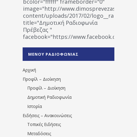
bcolor="ffffff" frameborder="0"
image="http://www.dimosprevezas.gr/wp-
content/uploads/2017/02/logo__radiofonias
title="Δημοτική Ραδιοφωνία
Πρέβεζας "
facebook="https://www.facebook.co
%CE%A1%CE%B1%CE%B4%CE%B9%CE%BF%
%CE%A0%CF%81%CE%AD%CE%B2%CE%B5%
ΜΕΝΟΥ ΡΑΔΙΟΦΩΝΙΑΣ
1531194763766854/" artist="" ]
Αρχική
Προφίλ – Διοίκηση
Προφίλ – Διοίκηση
Δημοτική Ραδιοφωνία
Ιστορία
Ειδήσεις – Ανακοινώσεις
Τοπικές Ειδήσεις
Μεταδόσεις